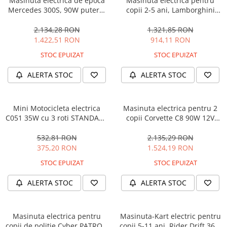
Masinuta electrica de epoca
Masinuta electrica pentru
Mercedes 300S, 90W putere,
copii 2-5 ani, Lamborghini
12V PREMIUM #Beige
Huracan, 4x4, putere 120W
12V, galbena
2.134,28 RON
1.321,85 RON
1.422,51 RON
914,11 RON
STOC EPUIZAT
STOC EPUIZAT
ALERTA STOC
ALERTA STOC
Mini Motocicleta electrica
Masinuta electrica pentru 2
C051 35W cu 3 roti STANDARD
copii Corvette C8 90W 12V
#Albastru
STANDARD, culoare Rosie
532,81 RON
2.135,29 RON
375,20 RON
1.524,19 RON
STOC EPUIZAT
STOC EPUIZAT
ALERTA STOC
ALERTA STOC
Masinuta electrica pentru
Masinuta-Kart electric pentru
copii de politie Cyber PATROL,
copii 5-11 ani, Rider Drift 360,