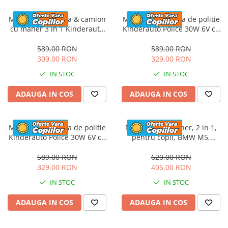
Masinuta electrica & camion
Masinuta electrica de politie
cu maner 3 in 1 Kinderauto
Kinderauto Police 30W 6V cu
FireTruck 30W 6V, scaun
megafon si music player,
tapitat, music player
bluetooth, culoare Alb
589,00 RON
589,00 RON
309,00 RON
329,00 RON
IN STOC
IN STOC
ADAUGA IN COS
ADAUGA IN COS
Masinuta electrica de politie
Masinuta cu maner, 2 in 1,
Kinderauto Police 30W 6V cu
pentru copii, BMW M5,
megafon si music player,
PREMIUM, culoare Rosu
bluetooth, culoare Rosu
589,00 RON
620,00 RON
329,00 RON
405,00 RON
IN STOC
IN STOC
ADAUGA IN COS
ADAUGA IN COS