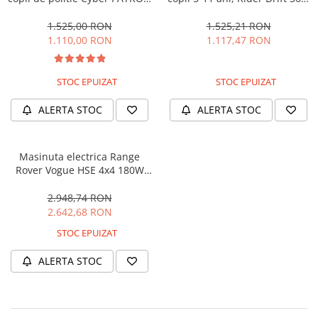
cu efecte sonore si luminoase,
180W, 24V, culoare Rosie
90W, 12V, Black & White
1.525,00 RON
1.525,21 RON
1.110,00 RON
1.117,47 RON
STOC EPUIZAT
STOC EPUIZAT
ALERTA STOC
ALERTA STOC
Masinuta electrica Range
Rover Vogue HSE 4x4 180W
DELUXE, player MP4 #Negru
2.948,74 RON
2.642,68 RON
STOC EPUIZAT
ALERTA STOC