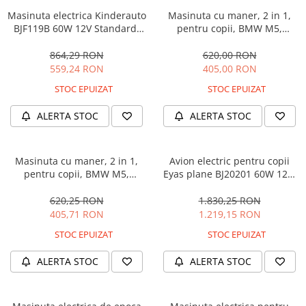
Masinuta electrica Kinderauto
Masinuta cu maner, 2 in 1,
BJF119B 60W 12V Standard,
pentru copii, BMW M5,
culoare Alba
PREMIUM, culoare Albastru
864,29 RON
620,00 RON
559,24 RON
405,00 RON
STOC EPUIZAT
STOC EPUIZAT
ALERTA STOC
ALERTA STOC
Masinuta cu maner, 2 in 1,
Avion electric pentru copii
pentru copii, BMW M5,
Eyas plane BJ20201 60W 12V,
PREMIUM, culoare Neagra
telecomanda, culoare Rosie
620,25 RON
1.830,25 RON
405,71 RON
1.219,15 RON
STOC EPUIZAT
STOC EPUIZAT
ALERTA STOC
ALERTA STOC