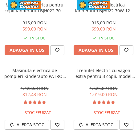
Motocicleta electrica pentru
Motocicleta electrica
copii Kinderauto BJH022 70W
Kinderauto BJH022 70W 12V
12V, culoare Albastru
cu roti moi, scaun tapitat,
culoare Rosie
915,00 RON
915,00 RON
599,00 RON
699,00 RON
IN STOC
IN STOC
ADAUGA IN COS
ADAUGA IN COS
Masinuta electrica de
Trenulet electric cu vagon
pompieri Kinderauto PATROL
extra pentru 3 copii, model
BJJ306 70W 12V, culoare Rosu
SX1919, 12V, 180W, roti moi,
music player, albastru
1.423,53 RON
1.626,89 RON
812,43 RON
1.019,00 RON
STOC EPUIZAT
STOC EPUIZAT
ALERTA STOC
ALERTA STOC