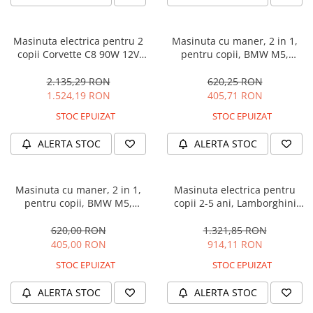
Masinuta electrica pentru 2
Masinuta cu maner, 2 in 1,
copii Corvette C8 90W 12V
pentru copii, BMW M5,
STANDARD, culoare Rosie
PREMIUM, culoare Neagra
2.135,29 RON
620,25 RON
1.524,19 RON
405,71 RON
STOC EPUIZAT
STOC EPUIZAT
ALERTA STOC
ALERTA STOC
Masinuta cu maner, 2 in 1,
Masinuta electrica pentru
pentru copii, BMW M5,
copii 2-5 ani, Lamborghini
PREMIUM, culoare Albastru
Huracan, 4x4, putere 120W
12V, galbena
620,00 RON
1.321,85 RON
405,00 RON
914,11 RON
STOC EPUIZAT
STOC EPUIZAT
ALERTA STOC
ALERTA STOC