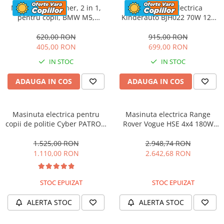
Masinuta cu maner, 2 in 1,
Motocicleta electrica
pentru copii, BMW M5,
Kinderauto BJH022 70W 12V
PREMIUM, culoare Rosu
cu roti moi, scaun tapitat,
culoare Rosie
620,00 RON
915,00 RON
405,00 RON
699,00 RON
IN STOC
IN STOC
ADAUGA IN COS
ADAUGA IN COS
Masinuta electrica pentru
Masinuta electrica Range
copii de politie Cyber PATROL,
Rover Vogue HSE 4x4 180W
cu efecte sonore si luminoase,
DELUXE, player MP4 #Negru
90W, 12V, Black & White
1.525,00 RON
2.948,74 RON
1.110,00 RON
2.642,68 RON
STOC EPUIZAT
STOC EPUIZAT
ALERTA STOC
ALERTA STOC