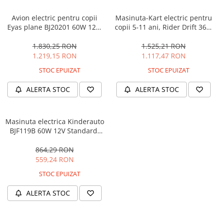
Avion electric pentru copii
Masinuta-Kart electric pentru
Eyas plane BJ20201 60W 12V,
copii 5-11 ani, Rider Drift 360,
telecomanda, culoare Rosie
180W, 24V, culoare Rosie
1.830,25 RON
1.525,21 RON
1.219,15 RON
1.117,47 RON
STOC EPUIZAT
STOC EPUIZAT
ALERTA STOC
ALERTA STOC
Masinuta electrica Kinderauto
BJF119B 60W 12V Standard,
culoare Alba
864,29 RON
559,24 RON
STOC EPUIZAT
ALERTA STOC