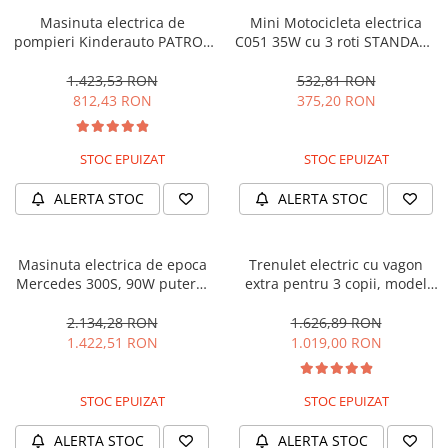
Masinuta electrica de
Mini Motocicleta electrica
pompieri Kinderauto PATROL
C051 35W cu 3 roti STANDARD
BJJ306 70W 12V, culoare Rosu
#Albastru
1.423,53 RON
532,81 RON
812,43 RON
375,20 RON
STOC EPUIZAT
STOC EPUIZAT
ALERTA STOC
ALERTA STOC
Masinuta electrica de epoca
Trenulet electric cu vagon
Mercedes 300S, 90W putere,
extra pentru 3 copii, model
12V PREMIUM #Beige
SX1919, 12V, 180W, roti moi,
music player, albastru
2.134,28 RON
1.626,89 RON
1.422,51 RON
1.019,00 RON
STOC EPUIZAT
STOC EPUIZAT
ALERTA STOC
ALERTA STOC