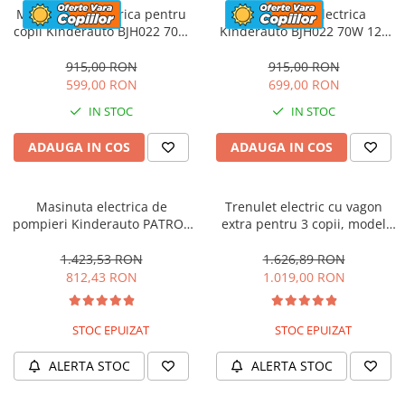
Motocicleta electrica pentru
Motocicleta electrica
copii Kinderauto BJH022 70W
Kinderauto BJH022 70W 12V
12V, culoare Albastru
cu roti moi, scaun tapitat,
culoare Rosie
915,00 RON
915,00 RON
599,00 RON
699,00 RON
IN STOC
IN STOC
ADAUGA IN COS
ADAUGA IN COS
Masinuta electrica de
Trenulet electric cu vagon
pompieri Kinderauto PATROL
extra pentru 3 copii, model
BJJ306 70W 12V, culoare Rosu
SX1919, 12V, 180W, roti moi,
music player, albastru
1.423,53 RON
1.626,89 RON
812,43 RON
1.019,00 RON
STOC EPUIZAT
STOC EPUIZAT
ALERTA STOC
ALERTA STOC