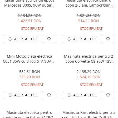
Masinuta electrica de epoca
Masinuta electrica pentru
Mercedes 300S, 90W putere,
copii 2-5 ani, Lamborghini
12V PREMIUM #Beige
Huracan, 4x4, putere 120W
12V, galbena
2.134,28 RON
1.321,85 RON
1.422,51 RON
914,11 RON
STOC EPUIZAT
STOC EPUIZAT
ALERTA STOC
ALERTA STOC
Mini Motocicleta electrica
Masinuta electrica pentru 2
C051 35W cu 3 roti STANDARD
copii Corvette C8 90W 12V
#Albastru
STANDARD, culoare Rosie
532,81 RON
2.135,29 RON
375,20 RON
1.524,19 RON
STOC EPUIZAT
STOC EPUIZAT
ALERTA STOC
ALERTA STOC
Masinuta electrica pentru
Masinuta-Kart electric pentru
copii de politie Cyber PATROL,
copii 5-11 ani, Rider Drift 360,