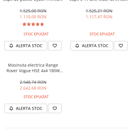
cu efecte sonore si luminoase,
180W, 24V, culoare Rosie
90W, 12V, Black & White
1.525,00 RON
1.525,21 RON
1.110,00 RON
1.117,47 RON
STOC EPUIZAT
STOC EPUIZAT
ALERTA STOC
ALERTA STOC
Masinuta electrica Range
Rover Vogue HSE 4x4 180W
DELUXE, player MP4 #Negru
2.948,74 RON
2.642,68 RON
STOC EPUIZAT
ALERTA STOC