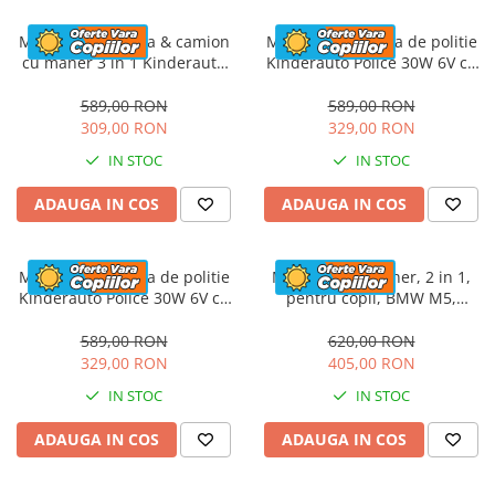
Masinuta electrica & camion
Masinuta electrica de politie
cu maner 3 in 1 Kinderauto
Kinderauto Police 30W 6V cu
FireTruck 30W 6V, scaun
megafon si music player,
tapitat, music player
bluetooth, culoare Alb
589,00 RON
589,00 RON
309,00 RON
329,00 RON
IN STOC
IN STOC
ADAUGA IN COS
ADAUGA IN COS
Masinuta electrica de politie
Masinuta cu maner, 2 in 1,
Kinderauto Police 30W 6V cu
pentru copii, BMW M5,
megafon si music player,
PREMIUM, culoare Rosu
bluetooth, culoare Rosu
589,00 RON
620,00 RON
329,00 RON
405,00 RON
IN STOC
IN STOC
ADAUGA IN COS
ADAUGA IN COS