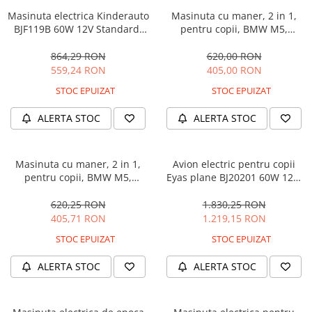
Masinuta electrica Kinderauto
Masinuta cu maner, 2 in 1,
BJF119B 60W 12V Standard,
pentru copii, BMW M5,
culoare Alba
PREMIUM, culoare Albastru
864,29 RON
620,00 RON
559,24 RON
405,00 RON
STOC EPUIZAT
STOC EPUIZAT
ALERTA STOC
ALERTA STOC
Masinuta cu maner, 2 in 1,
Avion electric pentru copii
pentru copii, BMW M5,
Eyas plane BJ20201 60W 12V,
PREMIUM, culoare Neagra
telecomanda, culoare Rosie
620,25 RON
1.830,25 RON
405,71 RON
1.219,15 RON
STOC EPUIZAT
STOC EPUIZAT
ALERTA STOC
ALERTA STOC