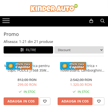
Promo
Afiseaza:
1-
21
din
21
produse
FILTRE
Motocicleta electrica pentru
Masinuta electrica +
copii, POLICE JT568 35W
hoverboard, Lamborghini
STANDARD #Rosu
Aventador SVJ, 70W, 12V 14Ah
premium, Rosu
812,00 RON
2.542,00 RON
299,00 RON
1.320,00 RON
IN STOC
IN STOC
ADAUGA IN COS
ADAUGA IN COS