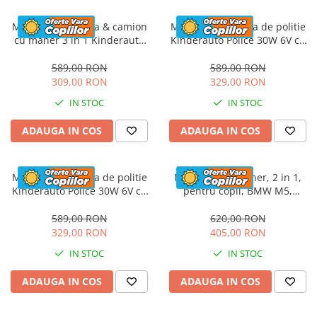
Masinuta electrica & camion
Masinuta electrica de politie
cu maner 3 in 1 Kinderauto
Kinderauto Police 30W 6V cu
FireTruck 30W 6V, scaun
megafon si music player,
tapitat, music player
bluetooth, culoare Alb
589,00 RON
589,00 RON
309,00 RON
329,00 RON
IN STOC
IN STOC
ADAUGA IN COS
ADAUGA IN COS
Masinuta electrica de politie
Masinuta cu maner, 2 in 1,
Kinderauto Police 30W 6V cu
pentru copii, BMW M5,
megafon si music player,
PREMIUM, culoare Rosu
bluetooth, culoare Rosu
589,00 RON
620,00 RON
329,00 RON
405,00 RON
IN STOC
IN STOC
ADAUGA IN COS
ADAUGA IN COS