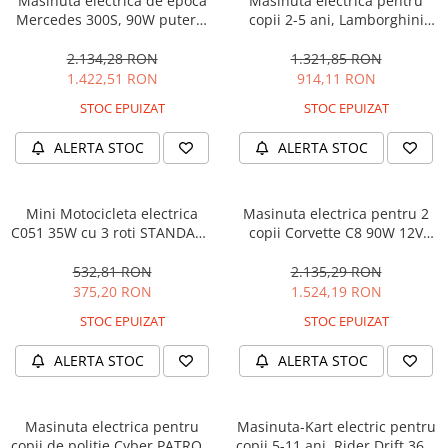
Masinuta electrica de epoca
Masinuta electrica pentru
Mercedes 300S, 90W putere,
copii 2-5 ani, Lamborghini
12V PREMIUM #Beige
Huracan, 4x4, putere 120W
12V, galbena
2.134,28 RON
1.321,85 RON
1.422,51 RON
914,11 RON
STOC EPUIZAT
STOC EPUIZAT
ALERTA STOC
ALERTA STOC
Mini Motocicleta electrica
Masinuta electrica pentru 2
C051 35W cu 3 roti STANDARD
copii Corvette C8 90W 12V
#Albastru
STANDARD, culoare Rosie
532,81 RON
2.135,29 RON
375,20 RON
1.524,19 RON
STOC EPUIZAT
STOC EPUIZAT
ALERTA STOC
ALERTA STOC
Masinuta electrica pentru
Masinuta-Kart electric pentru
copii de politie Cyber PATROL,
copii 5-11 ani, Rider Drift 360,