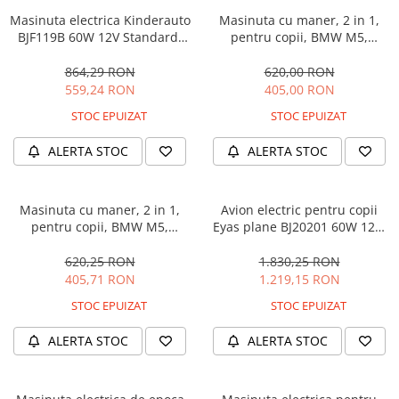
Masinuta electrica Kinderauto
Masinuta cu maner, 2 in 1,
BJF119B 60W 12V Standard,
pentru copii, BMW M5,
culoare Alba
PREMIUM, culoare Albastru
864,29 RON
620,00 RON
559,24 RON
405,00 RON
STOC EPUIZAT
STOC EPUIZAT
ALERTA STOC
ALERTA STOC
Masinuta cu maner, 2 in 1,
Avion electric pentru copii
pentru copii, BMW M5,
Eyas plane BJ20201 60W 12V,
PREMIUM, culoare Neagra
telecomanda, culoare Rosie
620,25 RON
1.830,25 RON
405,71 RON
1.219,15 RON
STOC EPUIZAT
STOC EPUIZAT
ALERTA STOC
ALERTA STOC