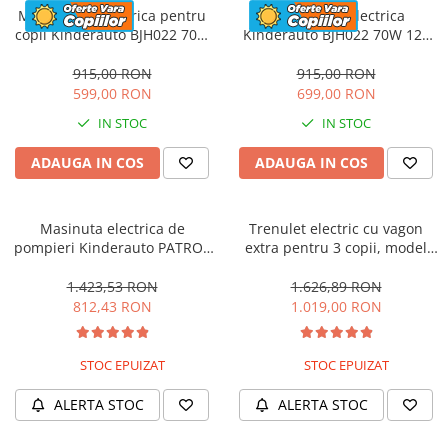
Motocicleta electrica pentru
Motocicleta electrica
copii Kinderauto BJH022 70W
Kinderauto BJH022 70W 12V
12V, culoare Albastru
cu roti moi, scaun tapitat,
culoare Rosie
915,00 RON
915,00 RON
599,00 RON
699,00 RON
IN STOC
IN STOC
ADAUGA IN COS
ADAUGA IN COS
Masinuta electrica de
Trenulet electric cu vagon
pompieri Kinderauto PATROL
extra pentru 3 copii, model
BJJ306 70W 12V, culoare Rosu
SX1919, 12V, 180W, roti moi,
music player, albastru
1.423,53 RON
1.626,89 RON
812,43 RON
1.019,00 RON
STOC EPUIZAT
STOC EPUIZAT
ALERTA STOC
ALERTA STOC