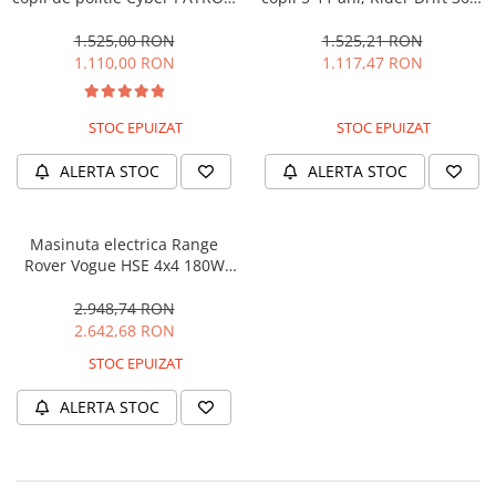
cu efecte sonore si luminoase,
180W, 24V, culoare Rosie
90W, 12V, Black & White
1.525,00 RON
1.525,21 RON
1.110,00 RON
1.117,47 RON
STOC EPUIZAT
STOC EPUIZAT
ALERTA STOC
ALERTA STOC
Masinuta electrica Range
Rover Vogue HSE 4x4 180W
DELUXE, player MP4 #Negru
2.948,74 RON
2.642,68 RON
STOC EPUIZAT
ALERTA STOC