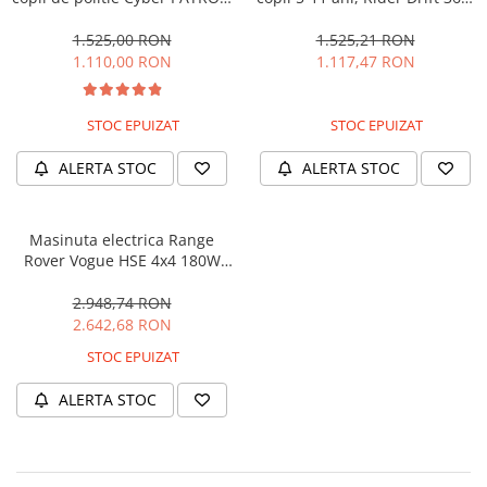
cu efecte sonore si luminoase,
180W, 24V, culoare Rosie
90W, 12V, Black & White
1.525,00 RON
1.525,21 RON
1.110,00 RON
1.117,47 RON
STOC EPUIZAT
STOC EPUIZAT
ALERTA STOC
ALERTA STOC
Masinuta electrica Range
Rover Vogue HSE 4x4 180W
DELUXE, player MP4 #Negru
2.948,74 RON
2.642,68 RON
STOC EPUIZAT
ALERTA STOC