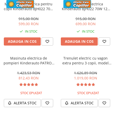
Motocicleta electrica pentru
Motocicleta electrica
copii Kinderauto BJH022 70W
Kinderauto BJH022 70W 12V
12V, culoare Albastru
cu roti moi, scaun tapitat,
culoare Rosie
915,00 RON
915,00 RON
599,00 RON
699,00 RON
IN STOC
IN STOC
ADAUGA IN COS
ADAUGA IN COS
Masinuta electrica de
Trenulet electric cu vagon
pompieri Kinderauto PATROL
extra pentru 3 copii, model
BJJ306 70W 12V, culoare Rosu
SX1919, 12V, 180W, roti moi,
music player, albastru
1.423,53 RON
1.626,89 RON
812,43 RON
1.019,00 RON
STOC EPUIZAT
STOC EPUIZAT
ALERTA STOC
ALERTA STOC