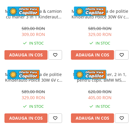
Masinuta electrica & camion
Masinuta electrica de politie
cu maner 3 in 1 Kinderauto
Kinderauto Police 30W 6V cu
FireTruck 30W 6V, scaun
megafon si music player,
tapitat, music player
bluetooth, culoare Alb
589,00 RON
589,00 RON
309,00 RON
329,00 RON
IN STOC
IN STOC
ADAUGA IN COS
ADAUGA IN COS
Masinuta electrica de politie
Masinuta cu maner, 2 in 1,
Kinderauto Police 30W 6V cu
pentru copii, BMW M5,
megafon si music player,
PREMIUM, culoare Rosu
bluetooth, culoare Rosu
589,00 RON
620,00 RON
329,00 RON
405,00 RON
IN STOC
IN STOC
ADAUGA IN COS
ADAUGA IN COS