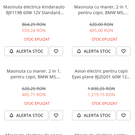
Masinuta electrica Kinderauto
Masinuta cu maner, 2 in 1,
BJF119B 60W 12V Standard,
pentru copii, BMW M5,
culoare Alba
PREMIUM, culoare Albastru
864,29 RON
620,00 RON
559,24 RON
405,00 RON
STOC EPUIZAT
STOC EPUIZAT
ALERTA STOC
ALERTA STOC
Masinuta cu maner, 2 in 1,
Avion electric pentru copii
pentru copii, BMW M5,
Eyas plane BJ20201 60W 12V,
PREMIUM, culoare Neagra
telecomanda, culoare Rosie
620,25 RON
1.830,25 RON
405,71 RON
1.219,15 RON
STOC EPUIZAT
STOC EPUIZAT
ALERTA STOC
ALERTA STOC