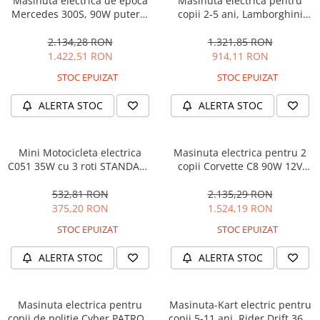
Masinuta electrica de epoca
Masinuta electrica pentru
Mercedes 300S, 90W putere,
copii 2-5 ani, Lamborghini
12V PREMIUM #Beige
Huracan, 4x4, putere 120W
12V, galbena
2.134,28 RON
1.321,85 RON
1.422,51 RON
914,11 RON
STOC EPUIZAT
STOC EPUIZAT
ALERTA STOC
ALERTA STOC
Mini Motocicleta electrica
Masinuta electrica pentru 2
C051 35W cu 3 roti STANDARD
copii Corvette C8 90W 12V
#Albastru
STANDARD, culoare Rosie
532,81 RON
2.135,29 RON
375,20 RON
1.524,19 RON
STOC EPUIZAT
STOC EPUIZAT
ALERTA STOC
ALERTA STOC
Masinuta electrica pentru
Masinuta-Kart electric pentru
copii de politie Cyber PATROL,
copii 5-11 ani, Rider Drift 360,