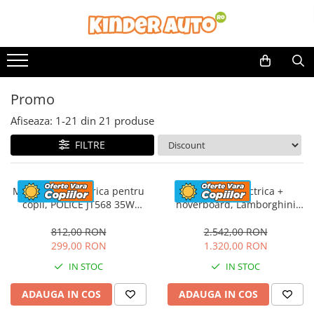
Promo
Afiseaza:
1-
21
din
21
produse
FILTRE
Motocicleta electrica pentru
Masinuta electrica +
copii, POLICE JT568 35W
hoverboard, Lamborghini
STANDARD #Rosu
Aventador SVJ, 70W, 12V 14Ah
premium, Rosu
812,00 RON
2.542,00 RON
299,00 RON
1.320,00 RON
IN STOC
IN STOC
ADAUGA IN COS
ADAUGA IN COS