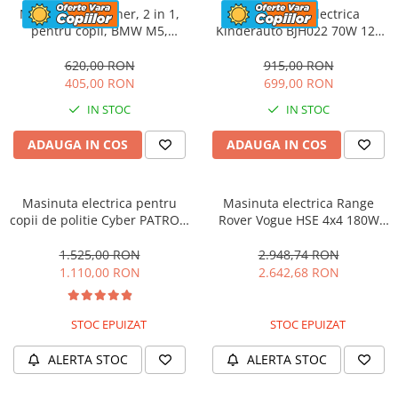
Masinuta cu maner, 2 in 1,
Motocicleta electrica
pentru copii, BMW M5,
Kinderauto BJH022 70W 12V
PREMIUM, culoare Rosu
cu roti moi, scaun tapitat,
culoare Rosie
620,00 RON
915,00 RON
405,00 RON
699,00 RON
IN STOC
IN STOC
ADAUGA IN COS
ADAUGA IN COS
Masinuta electrica pentru
Masinuta electrica Range
copii de politie Cyber PATROL,
Rover Vogue HSE 4x4 180W
cu efecte sonore si luminoase,
DELUXE, player MP4 #Negru
90W, 12V, Black & White
1.525,00 RON
2.948,74 RON
1.110,00 RON
2.642,68 RON
STOC EPUIZAT
STOC EPUIZAT
ALERTA STOC
ALERTA STOC