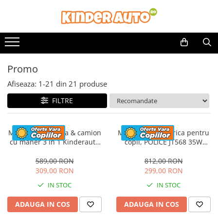
Promo
Afiseaza:
1-
21
din
21
produse
FILTRE
Masinuta electrica & camion
Motocicleta electrica pentru
cu maner 3 in 1 Kinderauto
copii, POLICE JT568 35W
FireTruck 30W 6V, scaun
STANDARD #Rosu
tapitat, music player
589,00 RON
812,00 RON
309,00 RON
299,00 RON
IN STOC
IN STOC
ADAUGA IN COS
ADAUGA IN COS