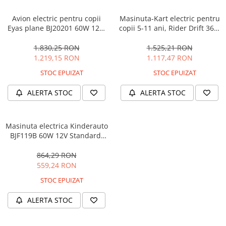
Avion electric pentru copii
Masinuta-Kart electric pentru
Eyas plane BJ20201 60W 12V,
copii 5-11 ani, Rider Drift 360,
telecomanda, culoare Rosie
180W, 24V, culoare Rosie
1.830,25 RON
1.525,21 RON
1.219,15 RON
1.117,47 RON
STOC EPUIZAT
STOC EPUIZAT
ALERTA STOC
ALERTA STOC
Masinuta electrica Kinderauto
BJF119B 60W 12V Standard,
culoare Alba
864,29 RON
559,24 RON
STOC EPUIZAT
ALERTA STOC