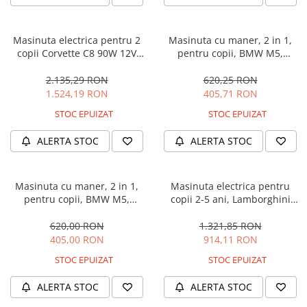
Masinuta electrica pentru 2
Masinuta cu maner, 2 in 1,
copii Corvette C8 90W 12V
pentru copii, BMW M5,
STANDARD, culoare Rosie
PREMIUM, culoare Neagra
2.135,29 RON
620,25 RON
1.524,19 RON
405,71 RON
STOC EPUIZAT
STOC EPUIZAT
ALERTA STOC
ALERTA STOC
Masinuta cu maner, 2 in 1,
Masinuta electrica pentru
pentru copii, BMW M5,
copii 2-5 ani, Lamborghini
PREMIUM, culoare Albastru
Huracan, 4x4, putere 120W
12V, galbena
620,00 RON
1.321,85 RON
405,00 RON
914,11 RON
STOC EPUIZAT
STOC EPUIZAT
ALERTA STOC
ALERTA STOC