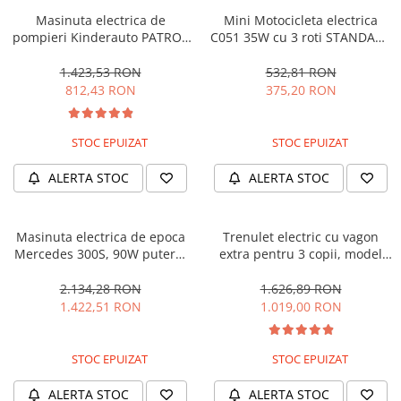
Masinuta electrica de
Mini Motocicleta electrica
pompieri Kinderauto PATROL
C051 35W cu 3 roti STANDARD
BJJ306 70W 12V, culoare Rosu
#Albastru
1.423,53 RON
532,81 RON
812,43 RON
375,20 RON
STOC EPUIZAT
STOC EPUIZAT
ALERTA STOC
ALERTA STOC
Masinuta electrica de epoca
Trenulet electric cu vagon
Mercedes 300S, 90W putere,
extra pentru 3 copii, model
12V PREMIUM #Beige
SX1919, 12V, 180W, roti moi,
music player, albastru
2.134,28 RON
1.626,89 RON
1.422,51 RON
1.019,00 RON
STOC EPUIZAT
STOC EPUIZAT
ALERTA STOC
ALERTA STOC