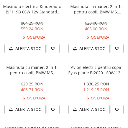
Masinuta electrica Kinderauto
Masinuta cu maner, 2 in 1,
BJF119B 60W 12V Standard,
pentru copii, BMW M5,
culoare Alba
PREMIUM, culoare Albastru
864,29 RON
620,00 RON
559,24 RON
405,00 RON
STOC EPUIZAT
STOC EPUIZAT
ALERTA STOC
ALERTA STOC
Masinuta cu maner, 2 in 1,
Avion electric pentru copii
pentru copii, BMW M5,
Eyas plane BJ20201 60W 12V,
PREMIUM, culoare Neagra
telecomanda, culoare Rosie
620,25 RON
1.830,25 RON
405,71 RON
1.219,15 RON
STOC EPUIZAT
STOC EPUIZAT
ALERTA STOC
ALERTA STOC