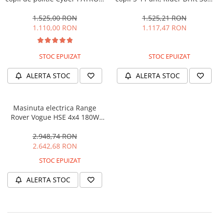
cu efecte sonore si luminoase,
180W, 24V, culoare Rosie
90W, 12V, Black & White
1.525,00 RON
1.525,21 RON
1.110,00 RON
1.117,47 RON
STOC EPUIZAT
STOC EPUIZAT
ALERTA STOC
ALERTA STOC
Masinuta electrica Range
Rover Vogue HSE 4x4 180W
DELUXE, player MP4 #Negru
2.948,74 RON
2.642,68 RON
STOC EPUIZAT
ALERTA STOC