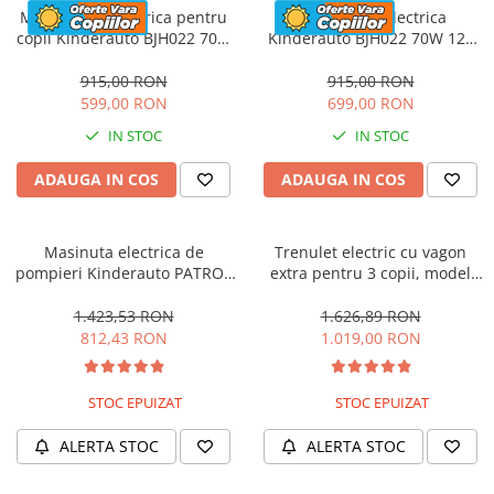
Motocicleta electrica pentru
Motocicleta electrica
copii Kinderauto BJH022 70W
Kinderauto BJH022 70W 12V
12V, culoare Albastru
cu roti moi, scaun tapitat,
culoare Rosie
915,00 RON
915,00 RON
599,00 RON
699,00 RON
IN STOC
IN STOC
ADAUGA IN COS
ADAUGA IN COS
Masinuta electrica de
Trenulet electric cu vagon
pompieri Kinderauto PATROL
extra pentru 3 copii, model
BJJ306 70W 12V, culoare Rosu
SX1919, 12V, 180W, roti moi,
music player, albastru
1.423,53 RON
1.626,89 RON
812,43 RON
1.019,00 RON
STOC EPUIZAT
STOC EPUIZAT
ALERTA STOC
ALERTA STOC