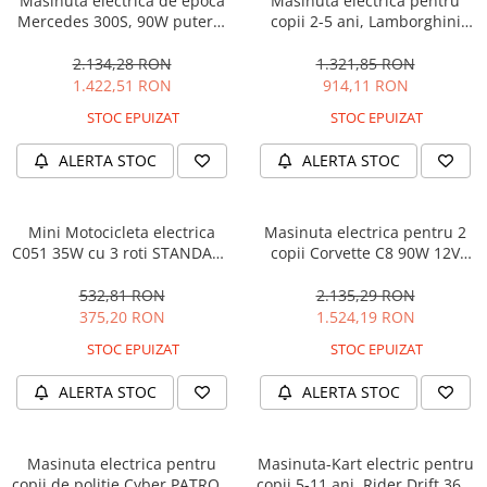
Masinuta electrica de epoca
Masinuta electrica pentru
Mercedes 300S, 90W putere,
copii 2-5 ani, Lamborghini
12V PREMIUM #Beige
Huracan, 4x4, putere 120W
12V, galbena
2.134,28 RON
1.321,85 RON
1.422,51 RON
914,11 RON
STOC EPUIZAT
STOC EPUIZAT
ALERTA STOC
ALERTA STOC
Mini Motocicleta electrica
Masinuta electrica pentru 2
C051 35W cu 3 roti STANDARD
copii Corvette C8 90W 12V
#Albastru
STANDARD, culoare Rosie
532,81 RON
2.135,29 RON
375,20 RON
1.524,19 RON
STOC EPUIZAT
STOC EPUIZAT
ALERTA STOC
ALERTA STOC
Masinuta electrica pentru
Masinuta-Kart electric pentru
copii de politie Cyber PATROL,
copii 5-11 ani, Rider Drift 360,