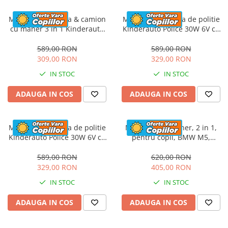
Masinuta electrica & camion
Masinuta electrica de politie
cu maner 3 in 1 Kinderauto
Kinderauto Police 30W 6V cu
FireTruck 30W 6V, scaun
megafon si music player,
tapitat, music player
bluetooth, culoare Alb
589,00 RON
589,00 RON
309,00 RON
329,00 RON
IN STOC
IN STOC
ADAUGA IN COS
ADAUGA IN COS
Masinuta electrica de politie
Masinuta cu maner, 2 in 1,
Kinderauto Police 30W 6V cu
pentru copii, BMW M5,
megafon si music player,
PREMIUM, culoare Rosu
bluetooth, culoare Rosu
589,00 RON
620,00 RON
329,00 RON
405,00 RON
IN STOC
IN STOC
ADAUGA IN COS
ADAUGA IN COS