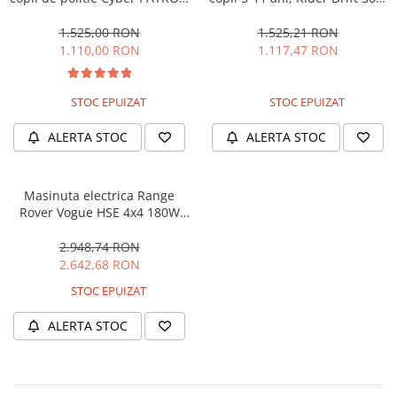
cu efecte sonore si luminoase,
180W, 24V, culoare Rosie
90W, 12V, Black & White
1.525,00 RON
1.525,21 RON
1.110,00 RON
1.117,47 RON
STOC EPUIZAT
STOC EPUIZAT
ALERTA STOC
ALERTA STOC
Masinuta electrica Range
Rover Vogue HSE 4x4 180W
DELUXE, player MP4 #Negru
2.948,74 RON
2.642,68 RON
STOC EPUIZAT
ALERTA STOC