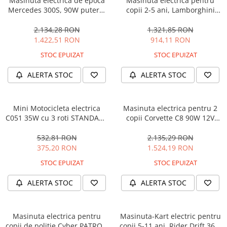
Masinuta electrica de epoca
Masinuta electrica pentru
Mercedes 300S, 90W putere,
copii 2-5 ani, Lamborghini
12V PREMIUM #Beige
Huracan, 4x4, putere 120W
12V, galbena
2.134,28 RON
1.321,85 RON
1.422,51 RON
914,11 RON
STOC EPUIZAT
STOC EPUIZAT
ALERTA STOC
ALERTA STOC
Mini Motocicleta electrica
Masinuta electrica pentru 2
C051 35W cu 3 roti STANDARD
copii Corvette C8 90W 12V
#Albastru
STANDARD, culoare Rosie
532,81 RON
2.135,29 RON
375,20 RON
1.524,19 RON
STOC EPUIZAT
STOC EPUIZAT
ALERTA STOC
ALERTA STOC
Masinuta electrica pentru
Masinuta-Kart electric pentru
copii de politie Cyber PATROL,
copii 5-11 ani, Rider Drift 360,