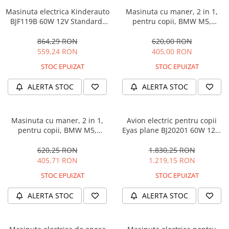
Masinuta electrica Kinderauto
Masinuta cu maner, 2 in 1,
BJF119B 60W 12V Standard,
pentru copii, BMW M5,
culoare Alba
PREMIUM, culoare Albastru
864,29 RON
620,00 RON
559,24 RON
405,00 RON
STOC EPUIZAT
STOC EPUIZAT
ALERTA STOC
ALERTA STOC
Masinuta cu maner, 2 in 1,
Avion electric pentru copii
pentru copii, BMW M5,
Eyas plane BJ20201 60W 12V,
PREMIUM, culoare Neagra
telecomanda, culoare Rosie
620,25 RON
1.830,25 RON
405,71 RON
1.219,15 RON
STOC EPUIZAT
STOC EPUIZAT
ALERTA STOC
ALERTA STOC