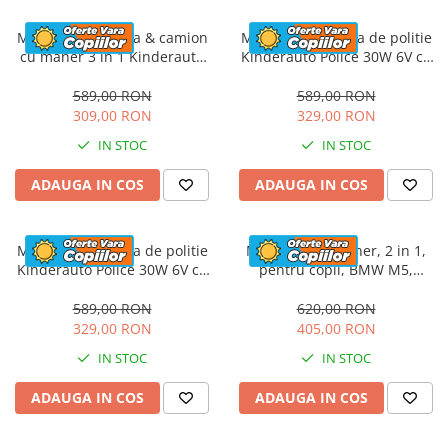
Masinuta electrica & camion
Masinuta electrica de politie
cu maner 3 in 1 Kinderauto
Kinderauto Police 30W 6V cu
FireTruck 30W 6V, scaun
megafon si music player,
tapitat, music player
bluetooth, culoare Alb
589,00 RON
589,00 RON
309,00 RON
329,00 RON
IN STOC
IN STOC
ADAUGA IN COS
ADAUGA IN COS
Masinuta electrica de politie
Masinuta cu maner, 2 in 1,
Kinderauto Police 30W 6V cu
pentru copii, BMW M5,
megafon si music player,
PREMIUM, culoare Rosu
bluetooth, culoare Rosu
589,00 RON
620,00 RON
329,00 RON
405,00 RON
IN STOC
IN STOC
ADAUGA IN COS
ADAUGA IN COS