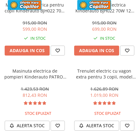
Motocicleta electrica pentru
Motocicleta electrica
copii Kinderauto BJH022 70W
Kinderauto BJH022 70W 12V
12V, culoare Albastru
cu roti moi, scaun tapitat,
culoare Rosie
915,00 RON
915,00 RON
599,00 RON
699,00 RON
IN STOC
IN STOC
ADAUGA IN COS
ADAUGA IN COS
Masinuta electrica de
Trenulet electric cu vagon
pompieri Kinderauto PATROL
extra pentru 3 copii, model
BJJ306 70W 12V, culoare Rosu
SX1919, 12V, 180W, roti moi,
music player, albastru
1.423,53 RON
1.626,89 RON
812,43 RON
1.019,00 RON
STOC EPUIZAT
STOC EPUIZAT
ALERTA STOC
ALERTA STOC