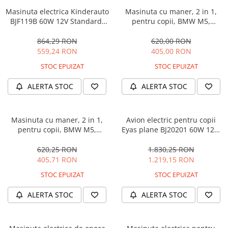
Masinuta electrica Kinderauto
Masinuta cu maner, 2 in 1,
BJF119B 60W 12V Standard,
pentru copii, BMW M5,
culoare Alba
PREMIUM, culoare Albastru
864,29 RON
620,00 RON
559,24 RON
405,00 RON
STOC EPUIZAT
STOC EPUIZAT
ALERTA STOC
ALERTA STOC
Masinuta cu maner, 2 in 1,
Avion electric pentru copii
pentru copii, BMW M5,
Eyas plane BJ20201 60W 12V,
PREMIUM, culoare Neagra
telecomanda, culoare Rosie
620,25 RON
1.830,25 RON
405,71 RON
1.219,15 RON
STOC EPUIZAT
STOC EPUIZAT
ALERTA STOC
ALERTA STOC