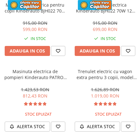
Motocicleta electrica pentru
Motocicleta electrica
copii Kinderauto BJH022 70W
Kinderauto BJH022 70W 12V
12V, culoare Albastru
cu roti moi, scaun tapitat,
culoare Rosie
915,00 RON
915,00 RON
599,00 RON
699,00 RON
IN STOC
IN STOC
ADAUGA IN COS
ADAUGA IN COS
Masinuta electrica de
Trenulet electric cu vagon
pompieri Kinderauto PATROL
extra pentru 3 copii, model
BJJ306 70W 12V, culoare Rosu
SX1919, 12V, 180W, roti moi,
music player, albastru
1.423,53 RON
1.626,89 RON
812,43 RON
1.019,00 RON
STOC EPUIZAT
STOC EPUIZAT
ALERTA STOC
ALERTA STOC