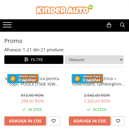
Promo
Afiseaza:
1-
21
din
21
produse
FILTRE
Motocicleta electrica pentru
Masinuta electrica +
copii, POLICE JT568 35W
hoverboard, Lamborghini
STANDARD #Rosu
Aventador SVJ, 70W, 12V 14Ah
premium, Rosu
812,00 RON
2.542,00 RON
299,00 RON
1.320,00 RON
IN STOC
IN STOC
ADAUGA IN COS
ADAUGA IN COS