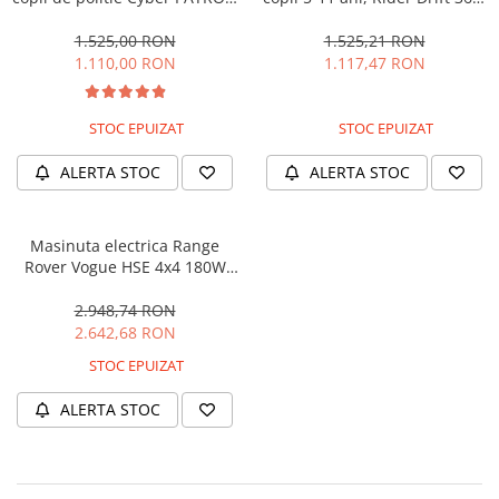
cu efecte sonore si luminoase,
180W, 24V, culoare Rosie
90W, 12V, Black & White
1.525,00 RON
1.525,21 RON
1.110,00 RON
1.117,47 RON
STOC EPUIZAT
STOC EPUIZAT
ALERTA STOC
ALERTA STOC
Masinuta electrica Range
Rover Vogue HSE 4x4 180W
DELUXE, player MP4 #Negru
2.948,74 RON
2.642,68 RON
STOC EPUIZAT
ALERTA STOC