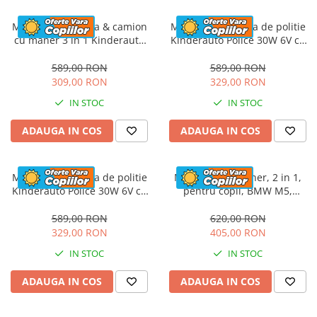
Masinuta electrica & camion
Masinuta electrica de politie
cu maner 3 in 1 Kinderauto
Kinderauto Police 30W 6V cu
FireTruck 30W 6V, scaun
megafon si music player,
tapitat, music player
bluetooth, culoare Alb
589,00 RON
589,00 RON
309,00 RON
329,00 RON
IN STOC
IN STOC
ADAUGA IN COS
ADAUGA IN COS
Masinuta electrica de politie
Masinuta cu maner, 2 in 1,
Kinderauto Police 30W 6V cu
pentru copii, BMW M5,
megafon si music player,
PREMIUM, culoare Rosu
bluetooth, culoare Rosu
589,00 RON
620,00 RON
329,00 RON
405,00 RON
IN STOC
IN STOC
ADAUGA IN COS
ADAUGA IN COS