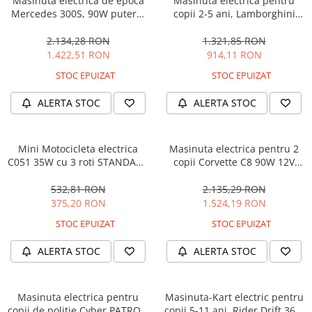
Masinuta electrica de epoca
Masinuta electrica pentru
Mercedes 300S, 90W putere,
copii 2-5 ani, Lamborghini
12V PREMIUM #Beige
Huracan, 4x4, putere 120W
12V, galbena
2.134,28 RON
1.321,85 RON
1.422,51 RON
914,11 RON
STOC EPUIZAT
STOC EPUIZAT
ALERTA STOC
ALERTA STOC
Mini Motocicleta electrica
Masinuta electrica pentru 2
C051 35W cu 3 roti STANDARD
copii Corvette C8 90W 12V
#Albastru
STANDARD, culoare Rosie
532,81 RON
2.135,29 RON
375,20 RON
1.524,19 RON
STOC EPUIZAT
STOC EPUIZAT
ALERTA STOC
ALERTA STOC
Masinuta electrica pentru
Masinuta-Kart electric pentru
copii de politie Cyber PATROL,
copii 5-11 ani, Rider Drift 360,