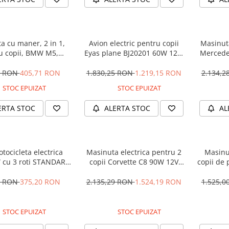
a cu maner, 2 in 1,
Avion electric pentru copii
Masinuta
u copii, BMW M5,
Eyas plane BJ20201 60W 12V,
Mercede
M, culoare Neagra
telecomanda, culoare Rosie
12V 
5 RON
405,71 RON
1.830,25 RON
1.219,15 RON
2.134,
STOC EPUIZAT
STOC EPUIZAT
ERTA STOC
ALERTA STOC
AL
tocicleta electrica
Masinuta electrica pentru 2
Masinu
 cu 3 roti STANDARD
copii Corvette C8 90W 12V
copii de 
#Albastru
STANDARD, culoare Rosie
cu efecte
90W, 1
1 RON
375,20 RON
2.135,29 RON
1.524,19 RON
1.525,
STOC EPUIZAT
STOC EPUIZAT