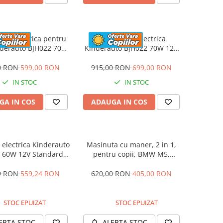
eta electrica pentru
Motocicleta electrica
nderauto BJH022 70W
Kinderauto BJH022 70W 12V
 culoare Albastru
cu roti moi, scaun tapitat,
culoare Rosie
0 RON
599,00 RON
915,00 RON
699,00 RON
IN STOC
IN STOC
GA IN COS
ADAUGA IN COS
electrica Kinderauto
Masinuta cu maner, 2 in 1,
 60W 12V Standard,
pentru copii, BMW M5,
culoare Alba
PREMIUM, culoare Albastru
9 RON
559,24 RON
620,00 RON
405,00 RON
STOC EPUIZAT
STOC EPUIZAT
ERTA STOC
ALERTA STOC