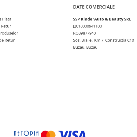
DATE COMERCIALE
 Plata
SSP KinderAuto & Beauty SRL
e Retur
J2018000941100
Produselor
RO39877940
de Retur
Sos. Brailei, Km 7. Constructia C10
Buzau, Buzau