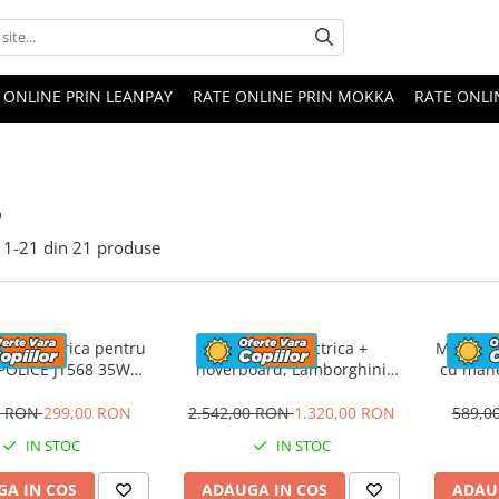
 ONLINE PRIN LEANPAY
RATE ONLINE PRIN MOKKA
RATE ONLI
o
1-
21
din
21
produse
eta electrica pentru
Masinuta electrica +
Masinuta
 POLICE JT568 35W
hoverboard, Lamborghini
cu mane
ANDARD #Rosu
Aventador SVJ, 70W, 12V 14Ah
FireTr
premium, Rosu
tapi
0 RON
299,00 RON
2.542,00 RON
1.320,00 RON
589,0
IN STOC
IN STOC
A IN COS
ADAUGA IN COS
ADAU