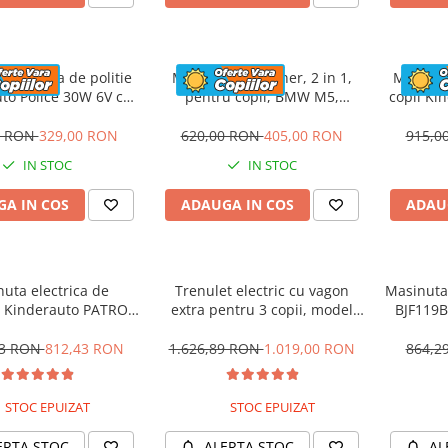
 electrica de politie
Masinuta cu maner, 2 in 1,
Motocicl
to Police 30W 6V cu
pentru copii, BMW M5,
copii Ki
n si music player,
PREMIUM, culoare Rosu
12V,
oth, culoare Rosu
0 RON
329,00 RON
620,00 RON
405,00 RON
915,0
IN STOC
IN STOC
A IN COS
ADAUGA IN COS
ADAU
uta electrica de
Trenulet electric cu vagon
Masinuta 
 Kinderauto PATROL
extra pentru 3 copii, model
BJF119B
0W 12V, culoare Rosu
SX1919, 12V, 180W, roti moi,
music player, albastru
53 RON
812,43 RON
1.626,89 RON
1.019,00 RON
864,2
STOC EPUIZAT
STOC EPUIZAT
ERTA STOC
ALERTA STOC
AL