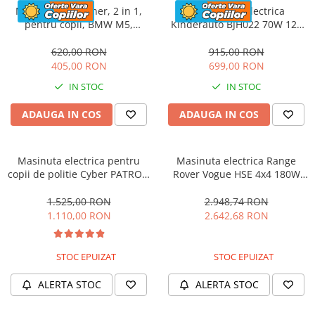
Masinuta cu maner, 2 in 1,
Motocicleta electrica
pentru copii, BMW M5,
Kinderauto BJH022 70W 12V
PREMIUM, culoare Rosu
cu roti moi, scaun tapitat,
culoare Rosie
620,00 RON
915,00 RON
405,00 RON
699,00 RON
IN STOC
IN STOC
ADAUGA IN COS
ADAUGA IN COS
Masinuta electrica pentru
Masinuta electrica Range
copii de politie Cyber PATROL,
Rover Vogue HSE 4x4 180W
cu efecte sonore si luminoase,
DELUXE, player MP4 #Negru
90W, 12V, Black & White
1.525,00 RON
2.948,74 RON
1.110,00 RON
2.642,68 RON
STOC EPUIZAT
STOC EPUIZAT
ALERTA STOC
ALERTA STOC