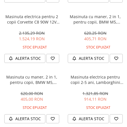
Masinuta electrica pentru 2
Masinuta cu maner, 2 in 1,
copii Corvette C8 90W 12V
pentru copii, BMW M5,
STANDARD, culoare Rosie
PREMIUM, culoare Neagra
2.135,29 RON
620,25 RON
1.524,19 RON
405,71 RON
STOC EPUIZAT
STOC EPUIZAT
ALERTA STOC
ALERTA STOC
Masinuta cu maner, 2 in 1,
Masinuta electrica pentru
pentru copii, BMW M5,
copii 2-5 ani, Lamborghini
PREMIUM, culoare Albastru
Huracan, 4x4, putere 120W
12V, galbena
620,00 RON
1.321,85 RON
405,00 RON
914,11 RON
STOC EPUIZAT
STOC EPUIZAT
ALERTA STOC
ALERTA STOC