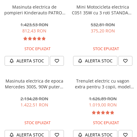
Masinuta electrica de
Mini Motocicleta electrica
pompieri Kinderauto PATROL
C051 35W cu 3 roti STANDARD
BJJ306 70W 12V, culoare Rosu
#Albastru
1.423,53 RON
532,81 RON
812,43 RON
375,20 RON
STOC EPUIZAT
STOC EPUIZAT
ALERTA STOC
ALERTA STOC
Masinuta electrica de epoca
Trenulet electric cu vagon
Mercedes 300S, 90W putere,
extra pentru 3 copii, model
12V PREMIUM #Beige
SX1919, 12V, 180W, roti moi,
music player, albastru
2.134,28 RON
1.626,89 RON
1.422,51 RON
1.019,00 RON
STOC EPUIZAT
STOC EPUIZAT
ALERTA STOC
ALERTA STOC