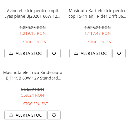
Avion electric pentru copii
Masinuta-Kart electric pentru
Eyas plane BJ20201 60W 12V,
copii 5-11 ani, Rider Drift 360,
telecomanda, culoare Rosie
180W, 24V, culoare Rosie
1.830,25 RON
1.525,21 RON
1.219,15 RON
1.117,47 RON
STOC EPUIZAT
STOC EPUIZAT
ALERTA STOC
ALERTA STOC
Masinuta electrica Kinderauto
BJF119B 60W 12V Standard,
culoare Alba
864,29 RON
559,24 RON
STOC EPUIZAT
ALERTA STOC