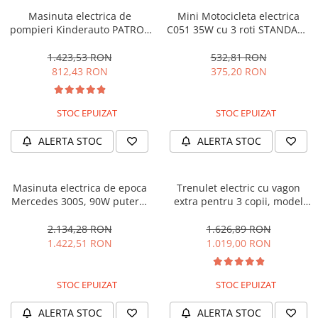
Masinuta electrica de
Mini Motocicleta electrica
pompieri Kinderauto PATROL
C051 35W cu 3 roti STANDARD
BJJ306 70W 12V, culoare Rosu
#Albastru
1.423,53 RON
532,81 RON
812,43 RON
375,20 RON
STOC EPUIZAT
STOC EPUIZAT
ALERTA STOC
ALERTA STOC
Masinuta electrica de epoca
Trenulet electric cu vagon
Mercedes 300S, 90W putere,
extra pentru 3 copii, model
12V PREMIUM #Beige
SX1919, 12V, 180W, roti moi,
music player, albastru
2.134,28 RON
1.626,89 RON
1.422,51 RON
1.019,00 RON
STOC EPUIZAT
STOC EPUIZAT
ALERTA STOC
ALERTA STOC