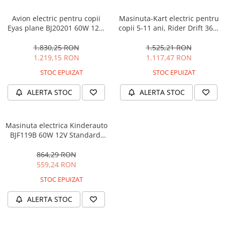
Avion electric pentru copii
Masinuta-Kart electric pentru
Eyas plane BJ20201 60W 12V,
copii 5-11 ani, Rider Drift 360,
telecomanda, culoare Rosie
180W, 24V, culoare Rosie
1.830,25 RON
1.525,21 RON
1.219,15 RON
1.117,47 RON
STOC EPUIZAT
STOC EPUIZAT
ALERTA STOC
ALERTA STOC
Masinuta electrica Kinderauto
BJF119B 60W 12V Standard,
culoare Alba
864,29 RON
559,24 RON
STOC EPUIZAT
ALERTA STOC