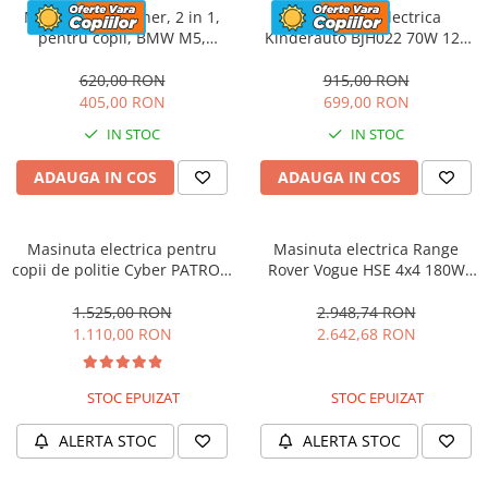
Masinuta cu maner, 2 in 1,
Motocicleta electrica
pentru copii, BMW M5,
Kinderauto BJH022 70W 12V
PREMIUM, culoare Rosu
cu roti moi, scaun tapitat,
culoare Rosie
620,00 RON
915,00 RON
405,00 RON
699,00 RON
IN STOC
IN STOC
ADAUGA IN COS
ADAUGA IN COS
Masinuta electrica pentru
Masinuta electrica Range
copii de politie Cyber PATROL,
Rover Vogue HSE 4x4 180W
cu efecte sonore si luminoase,
DELUXE, player MP4 #Negru
90W, 12V, Black & White
1.525,00 RON
2.948,74 RON
1.110,00 RON
2.642,68 RON
STOC EPUIZAT
STOC EPUIZAT
ALERTA STOC
ALERTA STOC