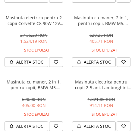
Masinuta electrica pentru 2
Masinuta cu maner, 2 in 1,
copii Corvette C8 90W 12V
pentru copii, BMW M5,
STANDARD, culoare Rosie
PREMIUM, culoare Neagra
2.135,29 RON
620,25 RON
1.524,19 RON
405,71 RON
STOC EPUIZAT
STOC EPUIZAT
ALERTA STOC
ALERTA STOC
Masinuta cu maner, 2 in 1,
Masinuta electrica pentru
pentru copii, BMW M5,
copii 2-5 ani, Lamborghini
PREMIUM, culoare Albastru
Huracan, 4x4, putere 120W
12V, galbena
620,00 RON
1.321,85 RON
405,00 RON
914,11 RON
STOC EPUIZAT
STOC EPUIZAT
ALERTA STOC
ALERTA STOC