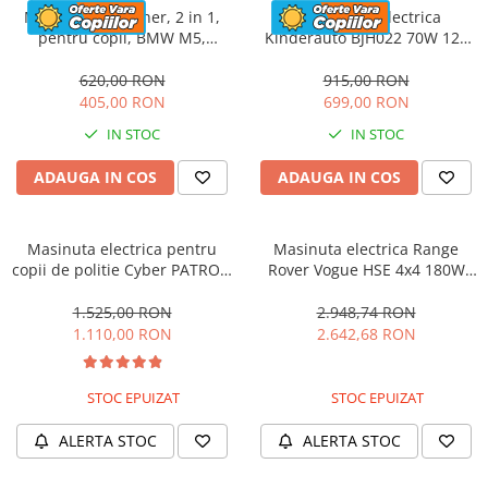
Masinuta cu maner, 2 in 1,
Motocicleta electrica
pentru copii, BMW M5,
Kinderauto BJH022 70W 12V
PREMIUM, culoare Rosu
cu roti moi, scaun tapitat,
culoare Rosie
620,00 RON
915,00 RON
405,00 RON
699,00 RON
IN STOC
IN STOC
ADAUGA IN COS
ADAUGA IN COS
Masinuta electrica pentru
Masinuta electrica Range
copii de politie Cyber PATROL,
Rover Vogue HSE 4x4 180W
cu efecte sonore si luminoase,
DELUXE, player MP4 #Negru
90W, 12V, Black & White
1.525,00 RON
2.948,74 RON
1.110,00 RON
2.642,68 RON
STOC EPUIZAT
STOC EPUIZAT
ALERTA STOC
ALERTA STOC