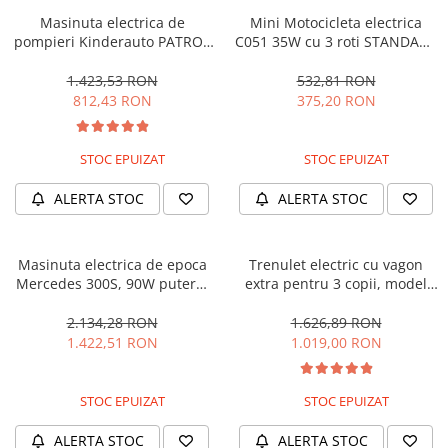
Masinuta electrica de
Mini Motocicleta electrica
pompieri Kinderauto PATROL
C051 35W cu 3 roti STANDARD
BJJ306 70W 12V, culoare Rosu
#Albastru
1.423,53 RON
532,81 RON
812,43 RON
375,20 RON
STOC EPUIZAT
STOC EPUIZAT
ALERTA STOC
ALERTA STOC
Masinuta electrica de epoca
Trenulet electric cu vagon
Mercedes 300S, 90W putere,
extra pentru 3 copii, model
12V PREMIUM #Beige
SX1919, 12V, 180W, roti moi,
music player, albastru
2.134,28 RON
1.626,89 RON
1.422,51 RON
1.019,00 RON
STOC EPUIZAT
STOC EPUIZAT
ALERTA STOC
ALERTA STOC