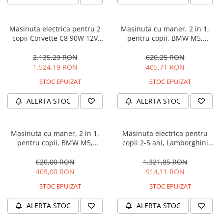
Masinuta electrica pentru 2
Masinuta cu maner, 2 in 1,
copii Corvette C8 90W 12V
pentru copii, BMW M5,
STANDARD, culoare Rosie
PREMIUM, culoare Neagra
2.135,29 RON
620,25 RON
1.524,19 RON
405,71 RON
STOC EPUIZAT
STOC EPUIZAT
ALERTA STOC
ALERTA STOC
Masinuta cu maner, 2 in 1,
Masinuta electrica pentru
pentru copii, BMW M5,
copii 2-5 ani, Lamborghini
PREMIUM, culoare Albastru
Huracan, 4x4, putere 120W
12V, galbena
620,00 RON
1.321,85 RON
405,00 RON
914,11 RON
STOC EPUIZAT
STOC EPUIZAT
ALERTA STOC
ALERTA STOC