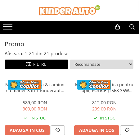
Promo
Afiseaza:
1-
21
din
21
produse
FILTRE
Masinuta electrica & camion
Motocicleta electrica pentru
cu maner 3 in 1 Kinderauto
copii, POLICE JT568 35W
FireTruck 30W 6V, scaun
STANDARD #Rosu
tapitat, music player
589,00 RON
812,00 RON
309,00 RON
299,00 RON
IN STOC
IN STOC
ADAUGA IN COS
ADAUGA IN COS