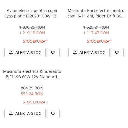
Avion electric pentru copii
Masinuta-Kart electric pentru
Eyas plane BJ20201 60W 12V,
copii 5-11 ani, Rider Drift 360,
telecomanda, culoare Rosie
180W, 24V, culoare Rosie
1.830,25 RON
1.525,21 RON
1.219,15 RON
1.117,47 RON
STOC EPUIZAT
STOC EPUIZAT
ALERTA STOC
ALERTA STOC
Masinuta electrica Kinderauto
BJF119B 60W 12V Standard,
culoare Alba
864,29 RON
559,24 RON
STOC EPUIZAT
ALERTA STOC