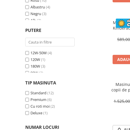
Rosu
(10)
Albastru
(4)
Negru
(3)
Alb
(2)
Masinuta
Bej
(1)
Kinderau
PUTERE
megafo
Galben
(1)
blueto
589,0
12W-50W
(4)
ADAUG
120W
(1)
180W
(3)
90W
(3)
70W
(4)
TIP MASINUTA
Masinut
30W
(1)
copii de 
60W
Standard
(2)
(12)
cu efecte
Premium
(6)
90W, 1
1.525,0
Cu roti moi
(2)
Deluxe
(1)
NUMAR LOCURI
AL