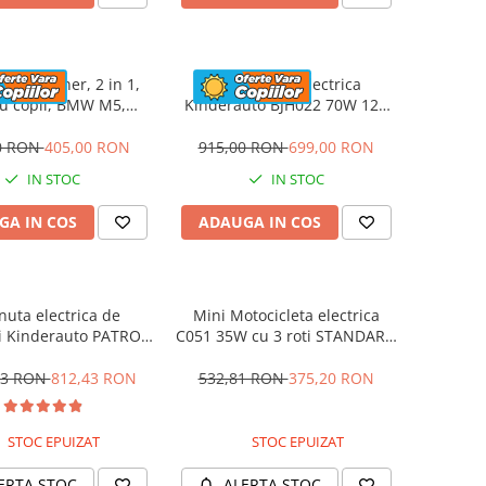
a cu maner, 2 in 1,
Motocicleta electrica
u copii, BMW M5,
Kinderauto BJH022 70W 12V
UM, culoare Rosu
cu roti moi, scaun tapitat,
culoare Rosie
0 RON
405,00 RON
915,00 RON
699,00 RON
IN STOC
IN STOC
GA IN COS
ADAUGA IN COS
nuta electrica de
Mini Motocicleta electrica
i Kinderauto PATROL
C051 35W cu 3 roti STANDARD
0W 12V, culoare Rosu
#Albastru
53 RON
812,43 RON
532,81 RON
375,20 RON
STOC EPUIZAT
STOC EPUIZAT
ERTA STOC
ALERTA STOC