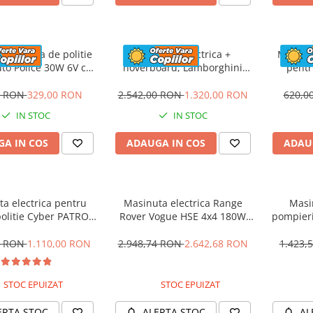
 electrica de politie
Masinuta electrica +
Masinut
to Police 30W 6V cu
hoverboard, Lamborghini
pentr
n si music player,
Aventador SVJ, 70W, 12V 14Ah
PREMI
oth, culoare Rosu
premium, Rosu
0 RON
329,00 RON
2.542,00 RON
1.320,00 RON
620,0
IN STOC
IN STOC
A IN COS
ADAUGA IN COS
ADAU
a electrica pentru
Masinuta electrica Range
Masi
politie Cyber PATROL,
Rover Vogue HSE 4x4 180W
pompier
 sonore si luminoase,
DELUXE, player MP4 #Negru
BJJ306 7
2V, Black & White
0 RON
1.110,00 RON
2.948,74 RON
2.642,68 RON
1.423,
STOC EPUIZAT
STOC EPUIZAT
ERTA STOC
ALERTA STOC
AL