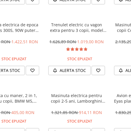
 electrica de epoca
Trenulet electric cu vagon
Masinut
 300S, 90W putere,
extra pentru 3 copii, model
copii 
PREMIUM #Beige
SX1919, 12V, 180W, roti moi,
STANDA
music player, albastru
8 RON
1.422,51 RON
1.626,89 RON
1.019,00 RON
2.135,
STOC EPUIZAT
STOC EPUIZAT
ERTA STOC
ALERTA STOC
AL
a cu maner, 2 in 1,
Masinuta electrica pentru
Avion e
u copii, BMW M5,
copii 2-5 ani, Lamborghini
Eyas pla
, culoare Albastru
Huracan, 4x4, putere 120W
telecom
12V, galbena
0 RON
405,00 RON
1.321,85 RON
914,11 RON
1.830,
STOC EPUIZAT
STOC EPUIZAT