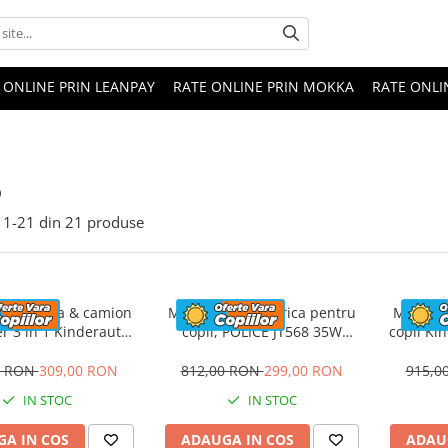
 ONLINE PRIN LEANPAY
RATE ONLINE PRIN MOKKA
RATE ONLI
o
1-
21
din
21
produse
 electrica & camion
Motocicleta electrica pentru
Motocicl
r 3 in 1 Kinderauto
copii, POLICE JT568 35W
copii Ki
uck 30W 6V, scaun
STANDARD #Rosu
12V,
tat, music player
0 RON
309,00 RON
812,00 RON
299,00 RON
915,0
IN STOC
IN STOC
A IN COS
ADAUGA IN COS
ADAU