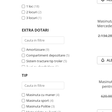
1 loc
(18)
2 locuri
(2)
3 locuri
(1)
Masinuta
Mercedes
EXTRA DOTARI
12V 
2.134,2
Amortizoare
(9)
Compartiment depozitare
(5)
AL
Sistem tractare tip troler
(5)
2 usi cu deschidere
(5)
Sirena
(4)
TIP
Girofar
(4)
Masinut
Schimbator viteza
(4)
pentr
Bluetooth
(4)
PREMIUM
Masinuta cu maner
(4)
Baterie detasabila
(3)
620,0
Masinuta sport
(4)
Megafon
(2)
Masinuta Politie
(3)
4X4
(2)
Motocicleta cu 3 roti
(2)