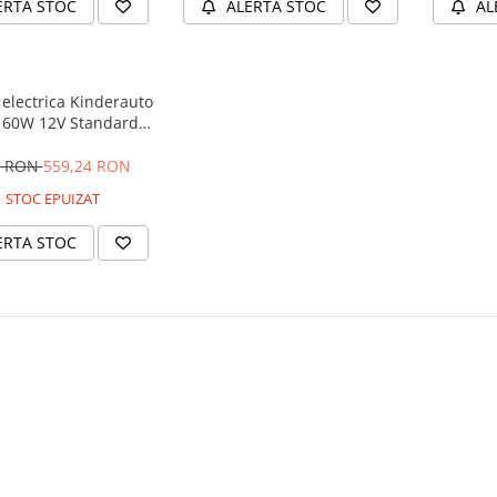
ERTA STOC
ALERTA STOC
AL
electrica Kinderauto
 60W 12V Standard,
culoare Alba
9 RON
559,24 RON
STOC EPUIZAT
ERTA STOC