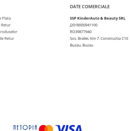
DATE COMERCIALE
 Plata
SSP KinderAuto & Beauty SRL
e Retur
J2018000941100
Produselor
RO39877940
de Retur
Sos. Brailei, Km 7. Constructia C10
Buzau, Buzau