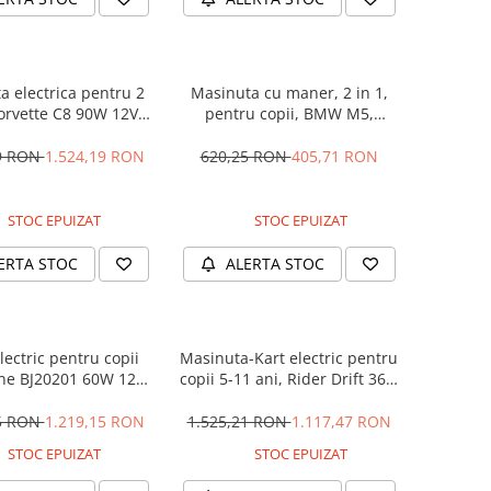
a electrica pentru 2
Masinuta cu maner, 2 in 1,
Corvette C8 90W 12V
pentru copii, BMW M5,
RD, culoare Rosie
PREMIUM, culoare Neagra
29 RON
1.524,19 RON
620,25 RON
405,71 RON
STOC EPUIZAT
STOC EPUIZAT
ERTA STOC
ALERTA STOC
lectric pentru copii
Masinuta-Kart electric pentru
ne BJ20201 60W 12V,
copii 5-11 ani, Rider Drift 360,
anda, culoare Rosie
180W, 24V, culoare Rosie
25 RON
1.219,15 RON
1.525,21 RON
1.117,47 RON
STOC EPUIZAT
STOC EPUIZAT