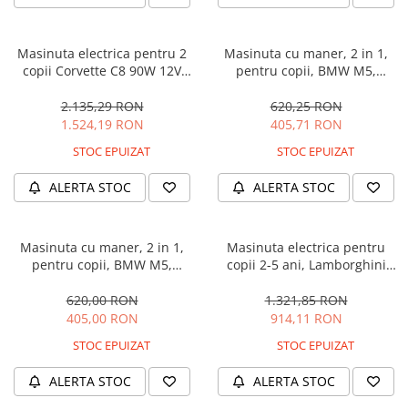
Masinuta electrica pentru 2
Masinuta cu maner, 2 in 1,
copii Corvette C8 90W 12V
pentru copii, BMW M5,
STANDARD, culoare Rosie
PREMIUM, culoare Neagra
2.135,29 RON
620,25 RON
1.524,19 RON
405,71 RON
STOC EPUIZAT
STOC EPUIZAT
ALERTA STOC
ALERTA STOC
Masinuta cu maner, 2 in 1,
Masinuta electrica pentru
pentru copii, BMW M5,
copii 2-5 ani, Lamborghini
PREMIUM, culoare Albastru
Huracan, 4x4, putere 120W
12V, galbena
620,00 RON
1.321,85 RON
405,00 RON
914,11 RON
STOC EPUIZAT
STOC EPUIZAT
ALERTA STOC
ALERTA STOC