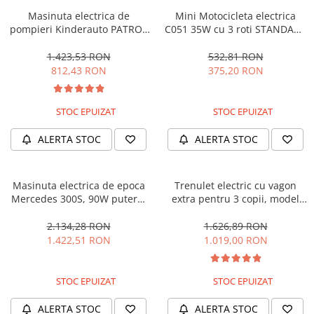
Masinuta electrica de
Mini Motocicleta electrica
pompieri Kinderauto PATROL
C051 35W cu 3 roti STANDARD
BJJ306 70W 12V, culoare Rosu
#Albastru
1.423,53 RON
532,81 RON
812,43 RON
375,20 RON
STOC EPUIZAT
STOC EPUIZAT
ALERTA STOC
ALERTA STOC
Masinuta electrica de epoca
Trenulet electric cu vagon
Mercedes 300S, 90W putere,
extra pentru 3 copii, model
12V PREMIUM #Beige
SX1919, 12V, 180W, roti moi,
music player, albastru
2.134,28 RON
1.626,89 RON
1.422,51 RON
1.019,00 RON
STOC EPUIZAT
STOC EPUIZAT
ALERTA STOC
ALERTA STOC