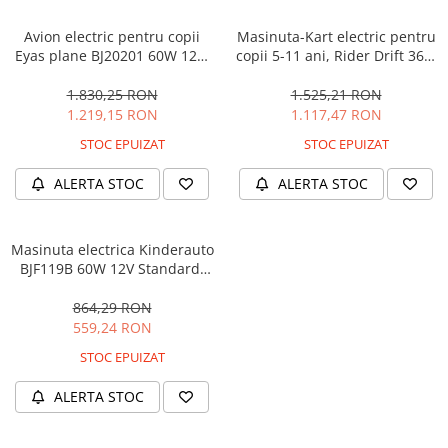
Avion electric pentru copii
Masinuta-Kart electric pentru
Eyas plane BJ20201 60W 12V,
copii 5-11 ani, Rider Drift 360,
telecomanda, culoare Rosie
180W, 24V, culoare Rosie
1.830,25 RON
1.525,21 RON
1.219,15 RON
1.117,47 RON
STOC EPUIZAT
STOC EPUIZAT
ALERTA STOC
ALERTA STOC
Masinuta electrica Kinderauto
BJF119B 60W 12V Standard,
culoare Alba
864,29 RON
559,24 RON
STOC EPUIZAT
ALERTA STOC