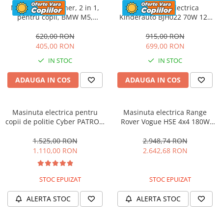
Masinuta cu maner, 2 in 1,
Motocicleta electrica
pentru copii, BMW M5,
Kinderauto BJH022 70W 12V
PREMIUM, culoare Rosu
cu roti moi, scaun tapitat,
culoare Rosie
620,00 RON
915,00 RON
405,00 RON
699,00 RON
IN STOC
IN STOC
ADAUGA IN COS
ADAUGA IN COS
Masinuta electrica pentru
Masinuta electrica Range
copii de politie Cyber PATROL,
Rover Vogue HSE 4x4 180W
cu efecte sonore si luminoase,
DELUXE, player MP4 #Negru
90W, 12V, Black & White
1.525,00 RON
2.948,74 RON
1.110,00 RON
2.642,68 RON
STOC EPUIZAT
STOC EPUIZAT
ALERTA STOC
ALERTA STOC