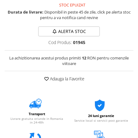
STOC EPUIZAT
Durata de livrare:
Disponibil in peste 45 de zile, click pe alerta stoc
pentru a va notifica cand revine
ALERTA STOC
Cod Produs:
01945
La achizitionarea acestui produs primiti
12
RON pentru comenzile
viitoare
Adauga la Favorite
Transport
24 luni garantie
Livrare gratuita oriunde in Romania
Service local si servicii post garantie
in 24-48h