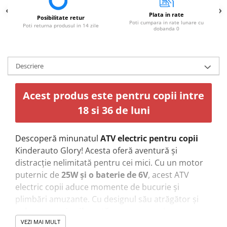
Plata in rate
Posibilitate retur
Poti cumpara in rate lunare cu
Poti returna produsul in 14 zile
dobanda 0
Descriere
Acest produs este pentru copii intre
18 si 36 de luni
Descoperă minunatul
ATV electric pentru copii
Kinderauto Glory! Acesta oferă aventură și
distracție nelimitată pentru cei mici. Cu un motor
puternic de
25W și o baterie de 6V
, acest ATV
electric copii aduce momente de bucurie și
plimbări amuzante. Cu designul său atrăgător și
culoarea roșie vibrantă
, acesta este alegerea
perfectă pentru iubitorii de aventură mici și
VEZI MAI MULT