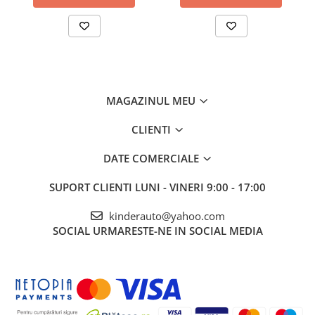
Greutate proprie: 5 Kg
Greutate totală admisă: 25 Kg
Produs recomandat pentru copii în vârstă de 18-
36 luni
Dimensiunile produsului montat: 700x520x420
mm
MAGAZINUL MEU
Beneficiați de garanție de
24 de luni
CLIENTI
Transport
gratuit
Posibilitate de retur
DATE COMERCIALE
Service și asistență
post-garanție
SUPORT CLIENTI
LUNI - VINERI 9:00 - 17:00
kinderauto@yahoo.com
SOCIAL
URMARESTE-NE IN SOCIAL MEDIA