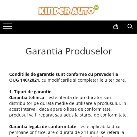
Toate Produsele
Produse in stoc
Masinute electrice
Garantia Produselor
Motociclete electrice
ATV & UTV Electrice
Vehicule electrice adulti
Vehicule speciale copii
Conditiile de garantie sunt conforme cu prevederile
OUG 140/2021
, cu modificarile si completarile ulterioare.
Motociclete Drift-Trike
Masinute electrice Mercedes
1. Tipuri de garantie
Masinute electrice tip SUV
Garantia tehnica
– este oferita de producator sau
distribuitor pe durata medie de utilizare a produsului. In
Piese & Accesorii
acest interval, daca apare o lipsa de conformitate,
Jucarii RC cu telecomanda
produsul va fi reparat sau adus la starea de conformitate.
Garantia legala de conformitate
– este aplicabila doar
persoanelor fizice, are o durata de 24 luni si se refera la