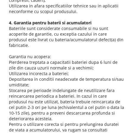
compresii, caderi);
Utilizarea in afara specificatiilor tehnice sau in aplicatii
neconforme cu scopul produsului.
4. Garantia pentru baterii si acumulatori
Bateriile sunt considerate consumabile si nu sunt
acoperite de garantie, cu exceptia cazului in care
produsul este livrat cu bateria/acumulatorul defect(a) din
fabricatie.
Garantia nu acopera:
Pierderea treptata a capacitatii bateriei dupa 6 luni de
zile din cauza uzurii normale si a vechimii;
Utilizarea incorecta a bateriei;
Depozitarea in conditii neadecvate de temperatura si/sau
umiditate;
Stocarea pe perioade indelungate de neutilizare fara
reincarcarea periodica a bateriei. In cazul in care
produsul nu este utilizat, bateria trebuie reincarcata de
cel putin 2-3 ori pe luna (echivalentul a cel putin o data la
10-15 zile), pentru a preveni descarcarea profunda si
deteriorarea acesteia.
Pentru o utilizare corecta si pentru prelungirea duratei
de viata a acumulatorului, va rugam sa consultati