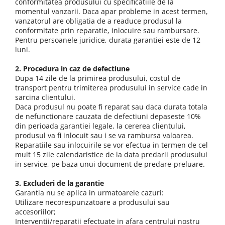
conformitatea produsului cu specificatiile de la
momentul vanzarii. Daca apar probleme in acest termen,
vanzatorul are obligatia de a readuce produsul la
conformitate prin reparatie, inlocuire sau rambursare.
Pentru persoanele juridice, durata garantiei este de 12
luni.
2. Procedura in caz de defectiune
Dupa 14 zile de la primirea produsului, costul de
transport pentru trimiterea produsului in service cade in
sarcina clientului.
Daca produsul nu poate fi reparat sau daca durata totala
de nefunctionare cauzata de defectiuni depaseste 10%
din perioada garantiei legale, la cererea clientului,
produsul va fi inlocuit sau i se va rambursa valoarea.
Reparatiile sau inlocuirile se vor efectua in termen de cel
mult 15 zile calendaristice de la data predarii produsului
in service, pe baza unui document de predare-preluare.
3. Excluderi de la garantie
Garantia nu se aplica in urmatoarele cazuri:
Utilizare necorespunzatoare a produsului sau
accesoriilor;
Interventii/reparatii efectuate in afara centrului nostru