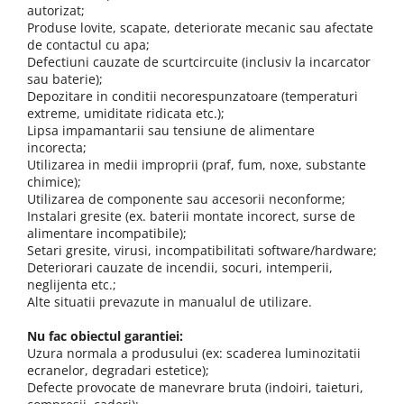
autorizat;
Produse lovite, scapate, deteriorate mecanic sau afectate
de contactul cu apa;
Defectiuni cauzate de scurtcircuite (inclusiv la incarcator
sau baterie);
Depozitare in conditii necorespunzatoare (temperaturi
extreme, umiditate ridicata etc.);
Lipsa impamantarii sau tensiune de alimentare
incorecta;
Utilizarea in medii improprii (praf, fum, noxe, substante
chimice);
Utilizarea de componente sau accesorii neconforme;
Instalari gresite (ex. baterii montate incorect, surse de
alimentare incompatibile);
Setari gresite, virusi, incompatibilitati software/hardware;
Deteriorari cauzate de incendii, socuri, intemperii,
neglijenta etc.;
Alte situatii prevazute in manualul de utilizare.
Nu fac obiectul garantiei:
Uzura normala a produsului (ex: scaderea luminozitatii
ecranelor, degradari estetice);
Defecte provocate de manevrare bruta (indoiri, taieturi,