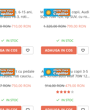
cu pedale, 6-15 ani,
Masinuta electrica copii, Audi
erauto F8-3, roti
SQ8, 70W 12V, tip SUV, cu roti
ile 6 inch, culoare
moi si scaun tapitat, echipare
Albastru
premium, rosie
00 RON
710,00 RON
1.320,00 RON
799,00 RON
IN STOC
IN STOC
GA IN COS
ADAUGA IN COS
to GO Kart cu pedale
ATV electric pentru copii 3-5
rcedes, roti cauciuc
ani, Kinderauto Wolf 70W 12V
aun reglabil, centura
STANDARD, culoare Albastru
siguranta #Rosu
97 RON
750,00 RON
914,00 RON
479,00 RON
IN STOC
IN STOC
GA IN COS
ADAUGA IN COS