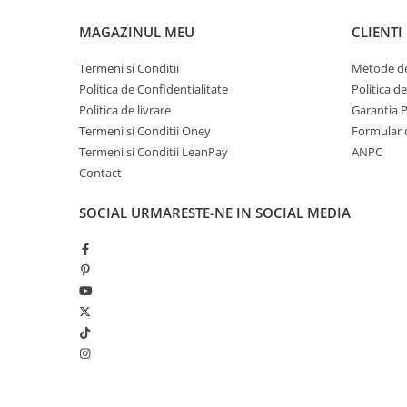
Remorca
(34)
240W
(22)
Centura in 5 prinderi
(34)
MAGAZINUL MEU
CLIENTI
50W
(8)
Girofar
(32)
60W
(70)
Lambo Door
(32)
Termeni si Conditii
Metode de
500W
(30)
roti iluminate LED
(25)
Politica de Confidentialitate
Politica d
6x6
(25)
Politica de livrare
Garantia 
2 Baterii 12V
(25)
Termeni si Conditii Oney
Formular 
Functie swing
(24)
Termeni si Conditii LeanPay
ANPC
Display
(20)
Contact
volan asistat electric
(13)
Sirena
(13)
SOCIAL
URMARESTE-NE IN SOCIAL MEDIA
Culoare metalizata
(12)
Megafon
(9)
Scaun pentru adult
(8)
Parasolar
(7)
Amotizoare
(7)
Pedala frana
(6)
Semnalizari
(6)
Baterie extra
(4)
Senzori parcare
(3)