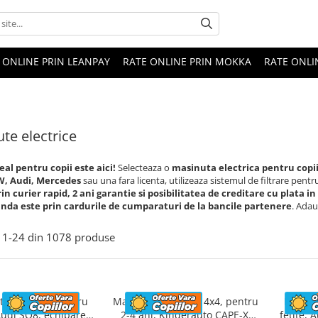
 ONLINE PRIN LEANPAY
RATE ONLINE PRIN MOKKA
RATE ONLI
te electrice
eal pentru copii este aici!
Selecteaza o
masinuta electrica pentru copi
W, Audi, Mercedes
sau una fara licenta, utilizeaza sistemul de filtrare pentr
rin curier rapid, 2 ani garantie si posibilitatea de creditare cu plata i
nda este prin cardurile de cumparaturi de la bancile partenere
. Adau
1-
24
din
1078
produse
a electrica pentru
Masinuta electrica 4x4, pentru
Masinu
Audi SQ8, echipare
2-4 ani, Kinderauto CAPE-X,
fetite,