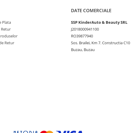
DATE COMERCIALE
 Plata
SSP KinderAuto & Beauty SRL
e Retur
J2018000941100
Produselor
RO39877940
de Retur
Sos. Brailei, Km 7. Constructia C10
Buzau, Buzau