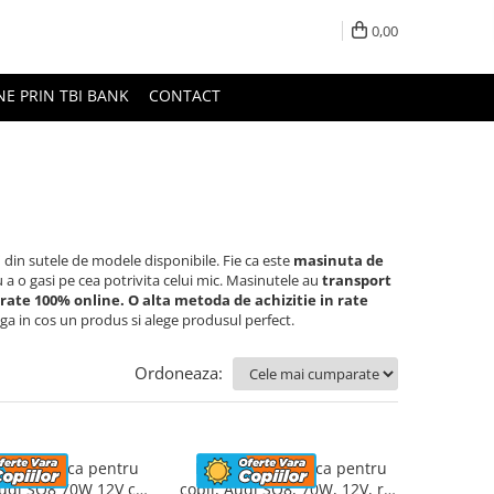
0,00
NE PRIN TBI BANK
CONTACT
i
din sutele de modele disponibile. Fie ca este
masinuta de
u a o gasi pe cea potrivita celui mic. Masinutele au
transport
n rate 100% online. O alta metoda de achizitie in rate
ga in cos un produs si alege produsul perfect.
Ordoneaza:
ta electrica pentru
Masinuta electrica pentru
 Audi SQ8 70W 12V cu
copii, Audi SQ8, 70W, 12V, roti