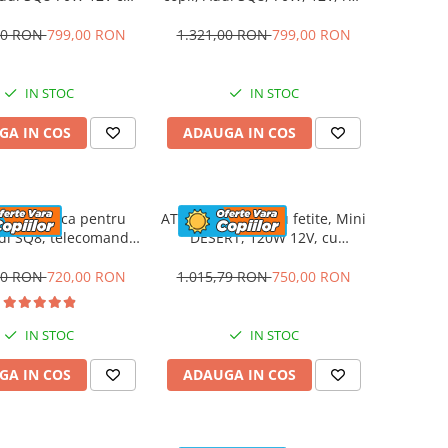
oi si scaun tapitat,
moi si scaun tapitat, gri
lecomanda, roz
00 RON
799,00 RON
1.321,00 RON
799,00 RON
IN STOC
IN STOC
GA IN COS
ADAUGA IN COS
ta electrica pentru
ATV electric pentru fetite, Mini
udi SQ8, telecomanda
DESERT, 120W 12V, cu
parental inclusa, 70W
telecomanda inclusa, music
hipare standard, gri
player, bluetooth, roz
00 RON
720,00 RON
1.015,79 RON
750,00 RON
IN STOC
IN STOC
GA IN COS
ADAUGA IN COS