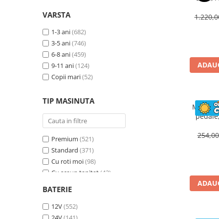
sta
300 RON - 400 RON
(48)
VARSTA
teleco
1.220,
400 RON - 500 RON
(18)
500 RON - 750 RON
1-3 ani
(682)
(60)
750 RON - 1000 RON
3-5 ani
(746)
(147)
Peste 1000 RON
6-8 ani
(459)
(775)
ADAUG
9-11 ani
(124)
Copii mari
(52)
TIP MASINUTA
Masinut
pedale
Baby Ca
254,0
Premium
(521)
Standard
(371)
Cu roti moi
(98)
Cu scaun tapitat
(42)
ADAUG
Deluxe
(22)
BATERIE
Cu roti Gonflabile
(9)
12V
(552)
24V
(141)