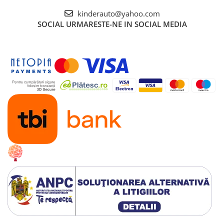
Baterie: Li-Ion
kinderauto@yahoo.com
Lungime: 380 mm
SOCIAL
URMARESTE-NE IN SOCIAL MEDIA
Latime: 220 mm
Inaltime: 140 mm
Vârsta: 14+
Raza de actiune: pana la 50 m
Scara: 1:12
Radio: 2,4 GHz
Conducere: 4WD
Material: plastic
Telecomanda completă
Frecvență: 2,4 GHz
Sursa de alimentare a telecomenzii: 3x baterii
AA (nu sunt incluse în set)
Suspensie independentă pentru fiecare roată
Material corp: PVC
Anvelope: cauciuc
Timp de funcționare: până la 10 min