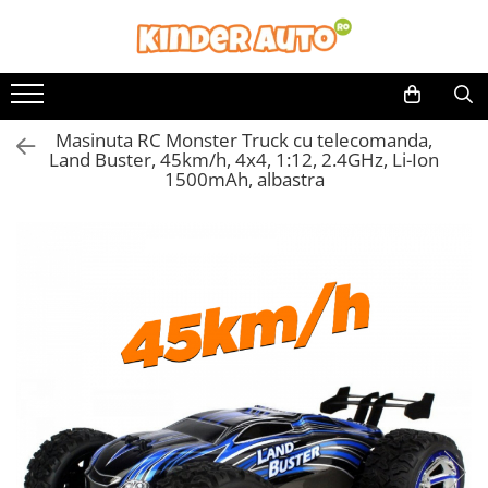
Toate Produsele
Produse in stoc
Masinuta RC Monster Truck cu telecomanda,
Masinute electrice
Land Buster, 45km/h, 4x4, 1:12, 2.4GHz, Li-Ion
Motociclete electrice
1500mAh, albastra
ATV & UTV Electrice
Vehicule electrice adulti
Vehicule speciale copii
Motociclete Drift-Trike
Masinute electrice Mercedes
Masinute electrice tip SUV
Piese & Accesorii
Jucarii RC cu telecomanda