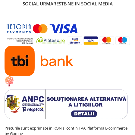
Radio: 2,4 GHz
SOCIAL
URMARESTE-NE IN SOCIAL MEDIA
Preturile sunt exprimate in RON si contin TVA
Platforma E-commerce
by Gomag