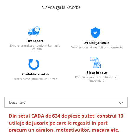
Adauga la Favorite
Transport
24 luni garantie
Livrare gratuita oriunde in Romania
Service local si servicii post garantie
in 24-48h
Plata in rate
Posibilitate retur
Poti cumpara in rate lunare cu
Poti returna produsul in 14 zile
dobanda 0
Descriere
Din setul CADA de 634 de piese puteti construi 10
utilaje de jucarie pe care le regasiti in port
precum un camion, motostivuitor, macara etc.