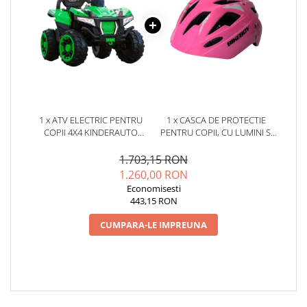
1 x ATV ELECTRIC PENTRU
1 x CASCA DE PROTECTIE
COPII 4X4 KINDERAUTO
PENTRU COPII, CU LUMINI SI
SUPEROFFROAD V2, 2
SISTEM AJUSTARE MARIME,
LOCURI, 180W 12V,
#ROZ
1.703,15 RON
TELECOMANDA INCLUSA, 3-9
1.260,00 RON
ANI, BLUETOOTH, VERDE
Economisesti
443,15 RON
CUMPARA-LE IMPREUNA