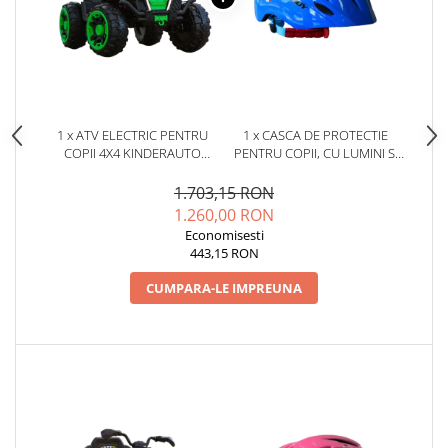
1 x ATV ELECTRIC PENTRU
1 x CASCA DE PROTECTIE
COPII 4X4 KINDERAUTO
PENTRU COPII, CU LUMINI SI
SUPEROFFROAD V2, 2
SISTEM AJUSTARE MARIME,
LOCURI, 180W 12V,
#ALBASTRA
1.703,15 RON
TELECOMANDA INCLUSA, 3-9
1.260,00 RON
ANI, BLUETOOTH, VERDE
Economisesti
443,15 RON
CUMPARA-LE IMPREUNA