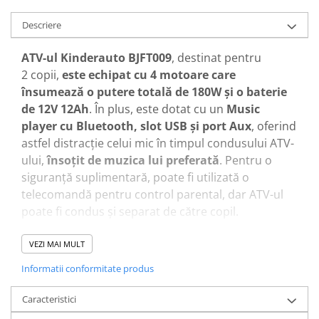
Descriere
ATV-ul Kinderauto BJFT009
, destinat pentru
2 copii,
este echipat cu 4 motoare care
însumează o putere totală de 180W și o baterie
de 12V 12Ah
. În plus, este dotat cu un
Music
player cu Bluetooth, slot USB și port Aux
, oferind
astfel distracție celui mic în timpul condusului ATV-
ului,
însoțit de muzica lui preferată
. Pentru o
siguranță suplimentară, poate fi utilizată o
telecomandă pentru control parental, dar ATV-ul
poate fi condus și separat de către copil.
Dotari ATV electric
Kinderauto BJFT009
echipat
VEZI MAI MULT
standard
Informatii conformitate produs
4 Motoare
electrice de putere
45W
fiecare, total
180W la tensiune 12V
Caracteristici
Echipata cu Baterie reincarcabila
12V 12Ah