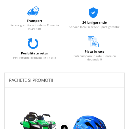
Transport
24 luni garantie
Livrare gratuita oriunde in Romania
Service local si servicii post garantie
in 24-48h
Plata in rate
Posibilitate retur
Poti cumpara in rate lunare cu
Poti returna produsul in 14 zile
dobanda 0
PACHETE SI PROMOTII