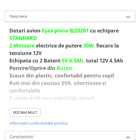
Descriere
Dotari avion
Eyas plane BJ20201
cu echipare
STANDARD
2 Motoare
electrice de putere
30W,
fiecare la
tensiune 12V
Echipata cu 2 Baterii
6V 4.5Ah,
total 12V 4.5Ah
Pornire/Oprire din
Buton
Scaun din plastic, confortabil pentru copil
Roti moi din cauciuc EVA, silentioase si
confortabile
Functie drift pe modul High Speed
Eliceea este rotativa, se v-a roti manual sau prin
putere vantului.
VEZI MAI MULT
Functie de rotire 360 grade cu ajutorul unor roti
Informatii conformitate produs
auxiliare in partea din spate
Music player Mp3 cu conexiune Aux, port USB si
Caracteristici