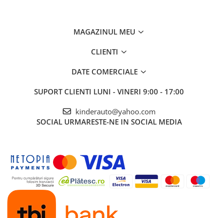
Greutate total admisa
44.5 kg
Produs recomanda pentru copil
24 - 60 de luni
Dimensiunile produsul montat
MAGAZINUL MEU
100 x 124 x 62
cm
CLIENTI
Benficiati de
GARANTIE 24 Luni
Transport
GRATUIT
DATE COMERCIALE
Posibilitate
RETUR
SERVICE
si
POST-Garantie
SUPORT CLIENTI
LUNI - VINERI 9:00 - 17:00
kinderauto@yahoo.com
SOCIAL
URMARESTE-NE IN SOCIAL MEDIA