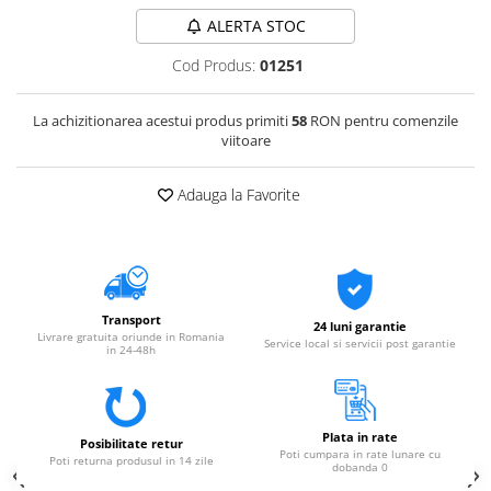
ALERTA STOC
Cod Produs:
01251
La achizitionarea acestui produs primiti
58
RON pentru comenzile
viitoare
Adauga la Favorite
Transport
24 luni garantie
Livrare gratuita oriunde in Romania
Service local si servicii post garantie
in 24-48h
Plata in rate
Posibilitate retur
Poti cumpara in rate lunare cu
Poti returna produsul in 14 zile
dobanda 0