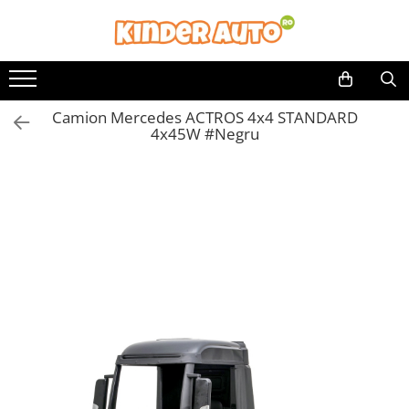
Toate Produsele
Produse in stoc
Camion Mercedes ACTROS 4x4 STANDARD
Masinute electrice
4x45W #Negru
Motociclete electrice
ATV & UTV Electrice
Vehicule electrice adulti
Vehicule speciale copii
Motociclete Drift-Trike
Masinute electrice Mercedes
Masinute electrice tip SUV
Piese & Accesorii
Jucarii RC cu telecomanda