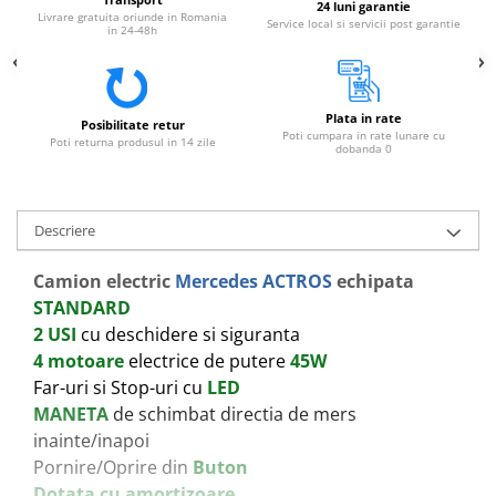
24 luni garantie
Livrare gratuita oriunde in Romania
Service local si servicii post garantie
in 24-48h
Plata in rate
Posibilitate retur
Poti cumpara in rate lunare cu
Poti returna produsul in 14 zile
dobanda 0
Descriere
Camion electric
Mercedes ACTROS
echipata
STANDARD
2 USI
cu deschidere si siguranta
4 motoare
electrice de putere
45W
Far-uri si Stop-
ur
i cu
LED
MANETA
de schimbat directia
de mers
inainte/inapoi
Pornire/Oprire din
Buton
Dotata cu amortizoare