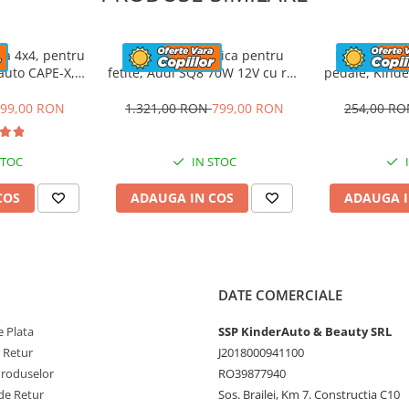
ce este rau , atentia
tent in mai multe locuri
ca 4x4, pentru
Masinuta electrica pentru
Masinuta pr
tea copilului
rauto CAPE-X,
fetite, Audi SQ8 70W 12V cu roti
pedale, Kinde
aun tapitat,
moi si scaun tapitat,
Car cu r
lbastra
telecomanda, roz
99,00 RON
1.321,00 RON
799,00 RON
254,00 R
nte/inapoi
STOC
IN STOC
COS
ADAUGA IN COS
ADAUGA I
iuc pe jumatate
DATE COMERCIALE
 Plata
SSP KinderAuto & Beauty SRL
ANDA
e Retur
J2018000941100
a distanta
Produselor
RO39877940
nda
de Retur
Sos. Brailei, Km 7. Constructia C10
atre copil