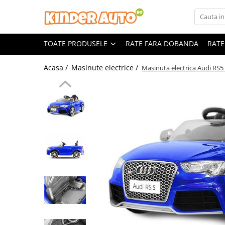
Toate Produsele
TOATE PRODUSELE
RATE FARA DOBANDA
RATE
Produse in stoc
Masinute electrice
Acasa /
Masinute electrice /
Masinuta electrica Audi R
Motociclete electrice
ATV & UTV Electrice
Vehicule electrice adulti
Vehicule speciale copii
Motociclete Drift-Trike
Masinute electrice Mercedes
Masinute electrice tip SUV
Piese & Accesorii
Jucarii RC cu telecomanda