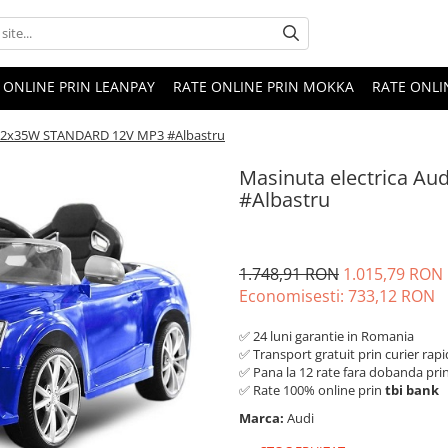
 ONLINE PRIN LEANPAY
RATE ONLINE PRIN MOKKA
RATE ONLI
S5 2x35W STANDARD 12V MP3 #Albastru
Masinuta electrica A
#Albastru
1.748,91 RON
1.015,79 RON
Economisesti:
733,12
RON
✅ 24 luni garantie in Romania
✅ Transport gratuit prin curier rapi
✅ Pana la 12 rate fara dobanda pri
✅ Rate 100% online prin
tbi bank
Marca:
Audi