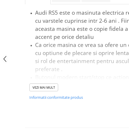
Audi RS5 este o masinuta electrica 
cu varstele cuprinse intr 2-6 ani . Fi
aceasta masina este o copie fidela a
accent pe orice detaliu
Ca orice masina ce vrea sa ofere un 
cu optiune de plecare si oprire lenta
si rol de entertainment pentru ascu
preferate .
Butonul modern start/stop ce actio
si oprirea motorului
VEZI MAI MULT
Masinuta electrica Audi RS5 nu este
Informatii conformitate produs
divertisment dar ajuta si la dezvolta
coordonarea mainilor si a picioarelor
manevra masinuta , orientarea in spat
pentru a evita obstacolele ce ies in ca