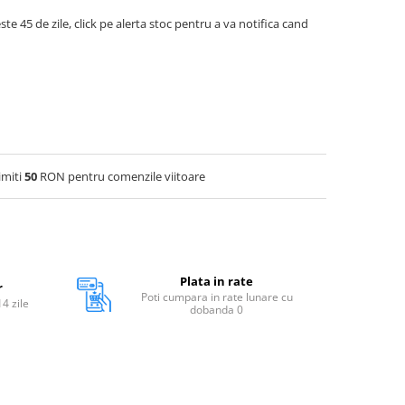
ste 45 de zile, click pe alerta stoc pentru a va notifica cand
imiti
50
RON pentru comenzile viitoare
Plata in rate
r
Poti cumpara in rate lunare cu
14 zile
dobanda 0