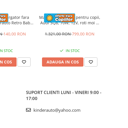
emergator fara
Masinuta electrica pentru copii,
ATV elec
rauto Retro Baby
Audi SQ8, 70W, 12V, roti moi si
Kinderau
oti moi, alba
scaun tapitat, gri
4x4 140W
ON
140,00 RON
1.321,00 RON
799,00 RON
1.423,5
IN STOC
IN STOC
N COS
ADAUGA IN COS
ADAUG
SUPORT CLIENTI
LUNI - VINERI 9:00 -
17:00
kinderauto@yahoo.com