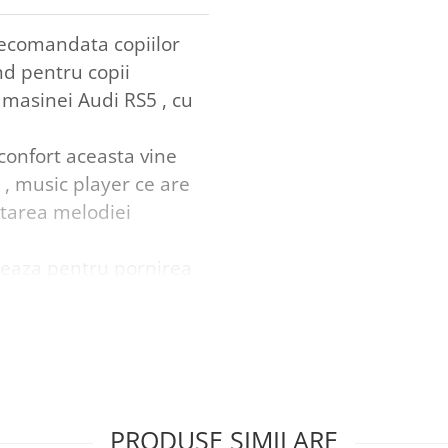
recomandata copiilor
ind pentru copii
 masinei Audi RS5 , cu
confort aceasta vine
 , music player ce are
ltarea melodiei
neaza pentru pornirea
 doar pentru
rea copilului precum ,
 , indemanarea de a
iul , concentrarea
PRODUSE SIMILARE
le , gandirea prin