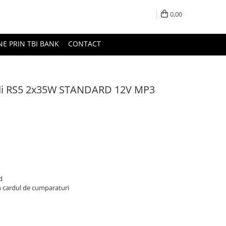
0,00
NE PRIN TBI BANK
CONTACT
udi RS5 2x35W STANDARD 12V MP3
d
n cardul de cumparaturi