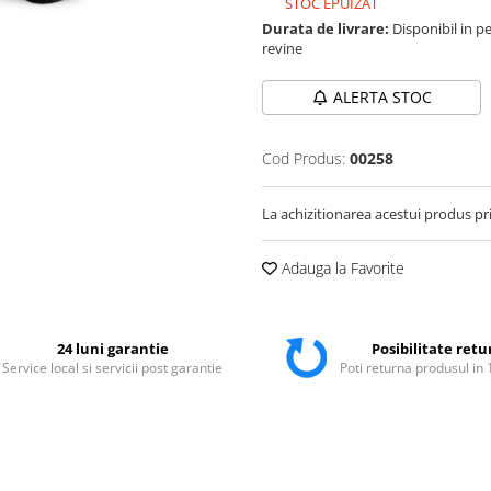
STOC EPUIZAT
Durata de livrare:
Disponibil in pe
revine
ALERTA STOC
Cod Produs:
00258
La achizitionarea acestui produs pr
Adauga la Favorite
24 luni garantie
Posibilitate retu
Service local si servicii post garantie
Poti returna produsul in 