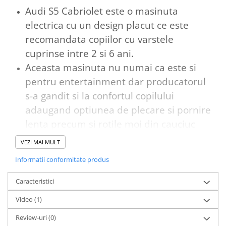
Audi S5 Cabriolet este o masinuta
electrica cu un design placut ce este
recomandata copiilor cu varstele
cuprinse intre 2 si 6 ani.
Aceasta masinuta nu numai ca este si
pentru entertainment dar producatorul
s-a gandit si la confortul copilului
adaugand optiunea de plecare si pornire
lenta precum si rotile moi din cauciuc
pentru o plimbare cat mai comoda.
VEZI MAI MULT
Pornirea si oprirea se face din butonul
Informatii conformitate produs
modern start/stop ce se afla si pe
masinile reale , iar schimbarea directiei
Caracteristici
de mers se face din maneta
Video
(1)
Masinuta electrica Audi S5 Cabriolet nu
Review-uri
(0)
este doar pentru divertisment dar ajuta