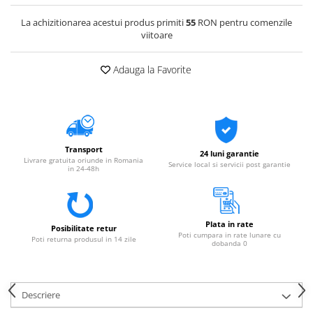
La achizitionarea acestui produs primiti
55
RON pentru comenzile
viitoare
Adauga la Favorite
Transport
24 luni garantie
Livrare gratuita oriunde in Romania
Service local si servicii post garantie
in 24-48h
Plata in rate
Posibilitate retur
Poti cumpara in rate lunare cu
Poti returna produsul in 14 zile
dobanda 0
Descriere