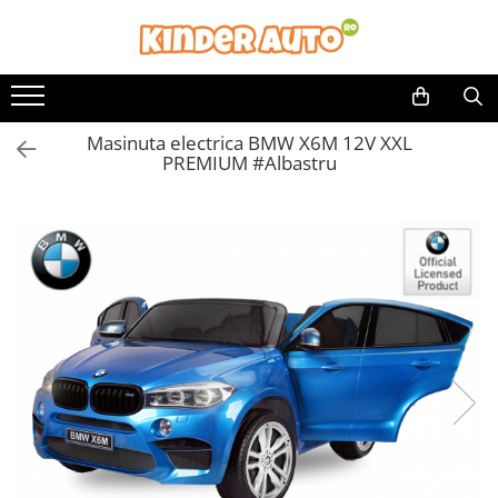
Toate Produsele
Produse in stoc
Masinuta electrica BMW X6M 12V XXL
Masinute electrice
PREMIUM #Albastru
Motociclete electrice
ATV & UTV Electrice
Vehicule electrice adulti
Vehicule speciale copii
Motociclete Drift-Trike
Masinute electrice Mercedes
Masinute electrice tip SUV
Piese & Accesorii
Jucarii RC cu telecomanda