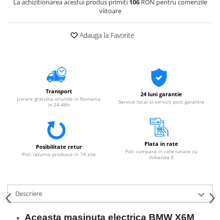
La achizitionarea acestui produs primiti
106
RON pentru comenzile
viitoare
Adauga la Favorite
Transport
24 luni garantie
Livrare gratuita oriunde in Romania
Service local si servicii post garantie
in 24-48h
Plata in rate
Posibilitate retur
Poti cumpara in rate lunare cu
Poti returna produsul in 14 zile
dobanda 0
Descriere
Aceasta masinuta electrica BMW X6M