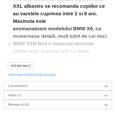
XXL albastru se recomanda copiilor ce
au varstele cuprinse intre 2 si 8 ani.
Masinuta este
asemanatoare modelului BMW X6, cu
numeroase detalii, mult iubit de cei mici.
BMW X6M fiind o masinuta renumita
printre restu aceasta vine cu dotari
premium precum , scaun dublu tapitat
dintr-o piele ecologica foarte rezistenta
VEZI MAI MULT
adaugand un plus de confort. Rotile sunt
Informatii conformitate produs
moi din cauciuc ce ofera o siguranta mai
Caracteristici
mare si o aderenta mai buna , pornirea
Video
(1)
fiind lenta aceasta nu bruscheaza copilul
facand ca plimbarea sa fie si mai
Review-uri
(0)
distractiva.