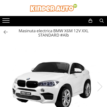
Toate Produsele
Produse in stoc
Masinuta electrica BMW X6M 12V XXL
Masinute electrice
STANDARD #Alb
Motociclete electrice
ATV & UTV Electrice
Vehicule electrice adulti
Vehicule speciale copii
Motociclete Drift-Trike
Masinute electrice Mercedes
Masinute electrice tip SUV
Piese & Accesorii
Jucarii RC cu telecomanda