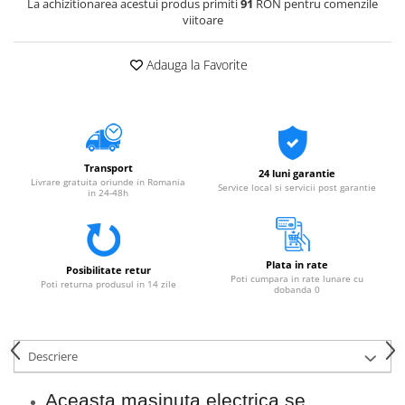
La achizitionarea acestui produs primiti
91
RON pentru comenzile
viitoare
Adauga la Favorite
Transport
24 luni garantie
Livrare gratuita oriunde in Romania
Service local si servicii post garantie
in 24-48h
Plata in rate
Posibilitate retur
Poti cumpara in rate lunare cu
Poti returna produsul in 14 zile
dobanda 0
Descriere
Aceasta masinuta electrica se