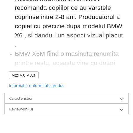
recomanda copiilor ce au varstele
cuprinse intre 2-8 ani. Producatorul a
copiat cu precizie dupa modelul BMW
X6 , si dandu-i un aspect vizual placut
.
BMW X6M fiind o masinuta renumita
printre restu, aceasta vine cu dotari
standar precum , scaun dublu
VEZI MAI MULT
confortabil pentru 2 copii. Rotile sunt
Informatii conformitate produs
rezistente si silentioase, ce ofera o
Caracteristici
siguranta si o aderenta buna ,
pornirea fiind lenta aceasta nu
Review-uri
(0)
bruscheaza copilul facand ca
plimbarea sa fie si mai distractiva.