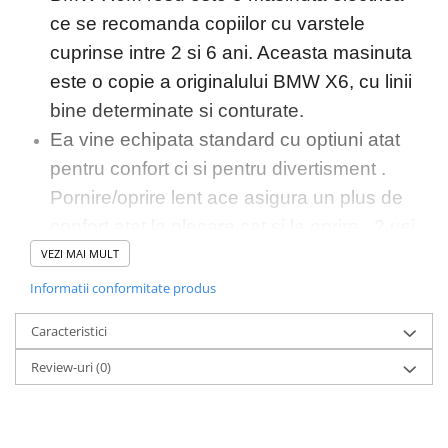
ce se recomanda copiilor cu varstele
cuprinse intre 2 si 6 ani. Aceasta masinuta
este o copie a originalului BMW X6, cu linii
bine determinate si conturate.
Ea vine echipata standard cu optiuni atat
pentru confort ci si pentru divertisment .
Pornire/oprire lent ace asigura un plus de
confort atat la plecare cat si la oprire , 2 usi
care se deschid si fac accesul mult mai
VEZI MAI MULT
usor in masina , acestea avand o
Informatii conformitate produs
siguranta .
Caracteristici
Un music player unde se poate asculta
Review-uri
(0)
muzica prin conexiune jack , usb si card
microSD , ceea ce va face plimbarea mai
placuta