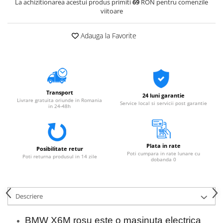
La achizitionarea acestui produs primiti
69
RON pentru comenzile
viitoare
Adauga la Favorite
Transport
24 luni garantie
Livrare gratuita oriunde in Romania
Service local si servicii post garantie
in 24-48h
Plata in rate
Posibilitate retur
Poti cumpara in rate lunare cu
Poti returna produsul in 14 zile
dobanda 0
Descriere
BMW X6M rosu este o masinuta electrica