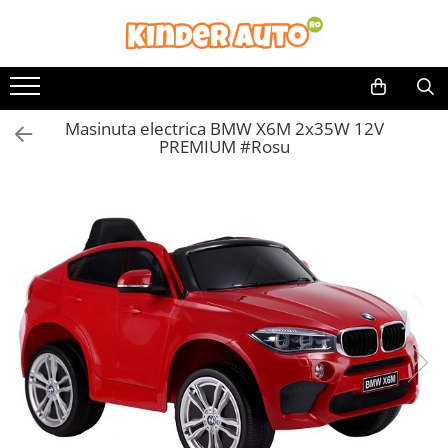
Toate Produsele
Produse in stoc
Masinuta electrica BMW X6M 2x35W 12V
Masinute electrice
PREMIUM #Rosu
Motociclete electrice
ATV & UTV Electrice
Vehicule electrice adulti
Vehicule speciale copii
Motociclete Drift-Trike
Masinute electrice Mercedes
Masinute electrice tip SUV
Piese & Accesorii
Jucarii RC cu telecomanda