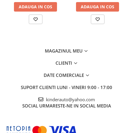
Centura de siguranta
ADAUGA IN COS
ADAUGA IN COS
Recomandat pentru copii
3-9 ani
Benficiati de
GARANTIE 24 Luni
Transport
GRATUIT
Posibilitate
RETUR
SERVICE
si
POST-Garantie
MAGAZINUL MEU
CLIENTI
DATE COMERCIALE
SUPORT CLIENTI
LUNI - VINERI 9:00 - 17:00
kinderauto@yahoo.com
SOCIAL
URMARESTE-NE IN SOCIAL MEDIA