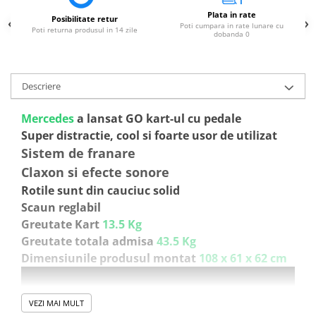
Plata in rate
Posibilitate retur
Poti cumpara in rate lunare cu
Poti returna produsul in 14 zile
dobanda 0
Descriere
Mercedes
a lansat GO kart-ul cu pedale
Super distractie, cool si foarte usor de utilizat
Sistem de franare
Claxon si efecte sonore
Rotile sunt din cauciuc solid
Scaun reglabil
Greutate Kart
13.5 Kg
Greutate totala admisa
43.5 Kg
Dimensiunile produsul montat
108 x 61 x 62 cm
VEZI MAI MULT