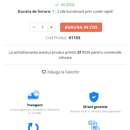
IN STOC
Durata de livrare:
1 - 2 zile lucratoare prin curier rapid
ADAUGA IN COS
Cod Produs:
01155
La achizitionarea acestui produs primiti
37
RON pentru comenzile
viitoare
Adauga la Favorite
Transport
24 luni garantie
Livrare gratuita oriunde in Romania
Service local si servicii post garantie
in 24-48h