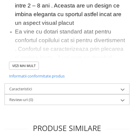
intre 2 – 8 ani . Aceasta are un design ce
imbina eleganta cu sportul astfel incat are
un aspect visual placut
Ea vine cu dotari standard atat pentru
confortul copilului cat si pentru divertisment
. Confortul se caracterizeaza prin plecarea
si oprirea lenta , 2 usi care se deschid
facand astfel accesul in masina mai usor .
VEZI MAI MULT
Pe partea de divertisment aceasta vine cu
Informatii conformitate produs
un music player ce se poate conecta prin
Caracteristici
mufa jack , port usb sau card microSD .
Review-uri
(0)
Compartiment de depozitare spate destul
de spatios astfel incat copilul isi poate
pune diverse lucruri
Masinuta electrica
PRODUSE SIMILARE
nu este
Maserati Alfieri