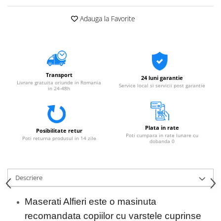
Adauga la Favorite
Transport
24 luni garantie
Livrare gratuita oriunde in Romania
Service local si servicii post garantie
in 24-48h
Plata in rate
Posibilitate retur
Poti cumpara in rate lunare cu
Poti returna produsul in 14 zile
dobanda 0
Descriere
Maserati Alfieri este o masinuta
recomandata copiilor cu varstele cuprinse