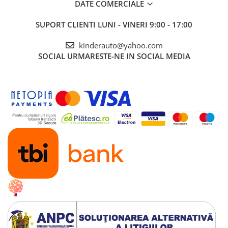
DATE COMERCIALE
jumatate
Pornire
LENTA
pentru confortul copilului
SUPORT CLIENTI
LUNI - VINERI 9:00 - 17:00
Oprire
LENTA
pentru confortul copilului
Volan multifunctional cu claxon si comenzi
kinderauto@yahoo.com
muzica
SOCIAL
URMARESTE-NE IN SOCIAL MEDIA
2 Usi
cu deschidere si siguranta
MANETA
de schimbat directia de mers
inainte/inapoi
Faruri si Stop-uri cu
LED
Compoartiment depozitare spate
Music player echipat cu
port USB si CARD minSD
Produsul include
INCARCATOR
si
TELECOMANDA
CONTROL PARENTAL
prin telecomanda de la
distanta
3 nivele de viteza selectabile din telecomanda
Masinuta mai poate fi ghidata manual de catre
copil
Volan echipat cu butoane pentru activare efecte
sonore