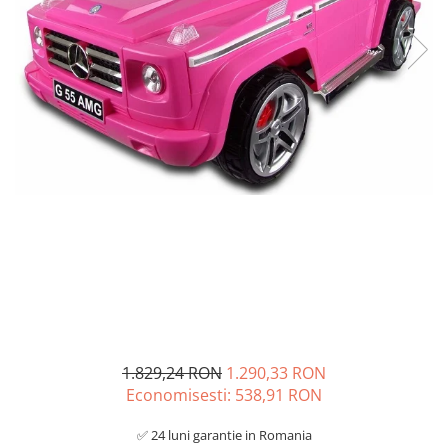
1.829,24 RON
1.290,33 RON
Economisesti:
538,91
RON
✅ 24 luni garantie in Romania