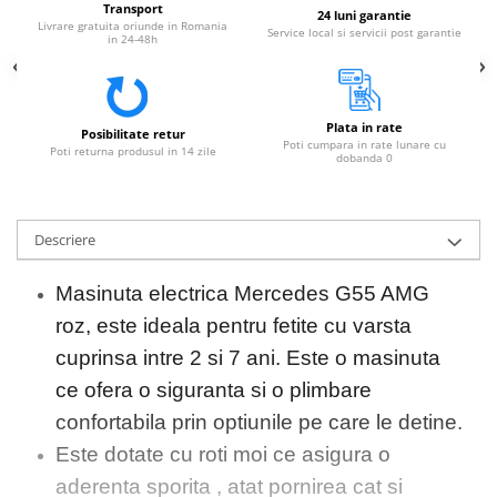
Transport
24 luni garantie
Livrare gratuita oriunde in Romania
Service local si servicii post garantie
in 24-48h
Plata in rate
Posibilitate retur
Poti cumpara in rate lunare cu
Poti returna produsul in 14 zile
dobanda 0
Descriere
Masinuta electrica Mercedes G55 AMG
roz, este ideala pentru fetite cu varsta
cuprinsa intre 2 si 7 ani. Este o masinuta
ce ofera o siguranta si o plimbare
confortabila prin optiunile pe care le detine.
Este dotate cu roti moi ce asigura o
aderenta sporita , atat pornirea cat si