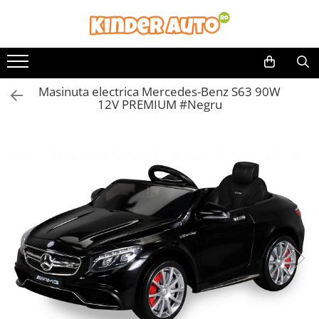
Toate Produsele
Produse in stoc
Masinuta electrica Mercedes-Benz S63 90W
Masinute electrice
12V PREMIUM #Negru
Motociclete electrice
ATV & UTV Electrice
Vehicule electrice adulti
Vehicule speciale copii
Motociclete Drift-Trike
Masinute electrice Mercedes
Masinute electrice tip SUV
Piese & Accesorii
Jucarii RC cu telecomanda