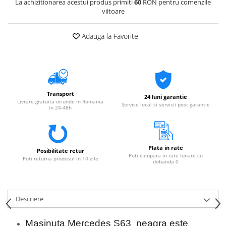
La achizitionarea acestui produs primiti
60
RON pentru comenzile
viitoare
Adauga la Favorite
Transport
24 luni garantie
Livrare gratuita oriunde in Romania
Service local si servicii post garantie
in 24-48h
Plata in rate
Posibilitate retur
Poti cumpara in rate lunare cu
Poti returna produsul in 14 zile
dobanda 0
Descriere
Masinuta Mercedes S63 neagra este