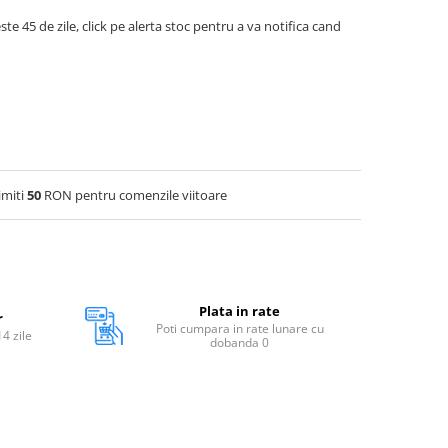
ste 45 de zile, click pe alerta stoc pentru a va notifica cand
imiti
50
RON pentru comenzile viitoare
Plata in rate
r
Poti cumpara in rate lunare cu
14 zile
dobanda 0