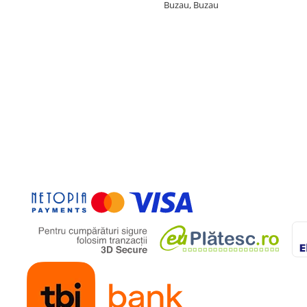
Buzau, Buzau
ANDA
a distanta
nda
atre copil
efecte sonore
uni
 x 460 mm