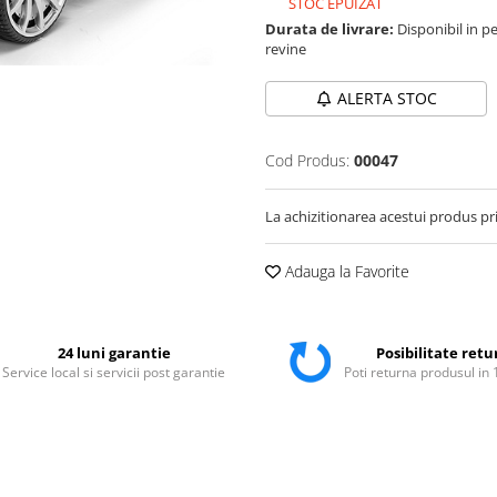
STOC EPUIZAT
Durata de livrare:
Disponibil in pe
revine
ALERTA STOC
Cod Produs:
00047
La achizitionarea acestui produs pr
Adauga la Favorite
24 luni garantie
Posibilitate retu
Service local si servicii post garantie
Poti returna produsul in 