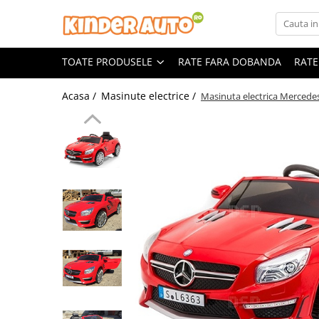
Toate Produsele
TOATE PRODUSELE
RATE FARA DOBANDA
RATE
Produse in stoc
Masinute electrice
Acasa /
Masinute electrice /
Masinuta electrica Merce
Motociclete electrice
ATV & UTV Electrice
Vehicule electrice adulti
Vehicule speciale copii
Motociclete Drift-Trike
Masinute electrice Mercedes
Masinute electrice tip SUV
Piese & Accesorii
Jucarii RC cu telecomanda