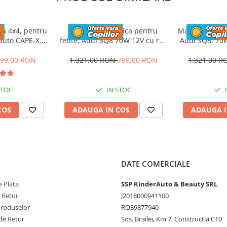
e este bine si ce este
ebui sa fie atent in mai
ca 4x4, pentru
Masinuta electrica pentru
Masinuta elect
si creativitatea
rauto CAPE-X,
fetite, Audi SQ8 70W 12V cu roti
Audi SQ8, 70W
aun tapitat,
moi si scaun tapitat,
scaun t
lbastra
telecomanda, roz
99,00 RON
1.321,00 RON
799,00 RON
1.321,00 
RD
STOC
IN STOC
COS
ADAUGA IN COS
ADAUGA I
i muzica
minSD
DATE COMERCIALE
nte/inapoi
 Plata
SSP KinderAuto & Beauty SRL
e Retur
J2018000941100
iuc pe jumatate
Produselor
RO39877940
de Retur
Sos. Brailei, Km 7. Constructia C10