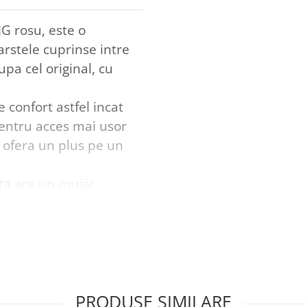
G rosu, este o
rstele cuprinse intre
upa cel original, cu
confort astfel incat
pentru acces mai usor
 ofera un plus pe un
ta are un music
card microSD
AMG nu este doar
ezvoltarea copilului
ioarelor ,
rientarea in spatiul ,
PRODUSE SIMILARE
 ce ies in cale ,