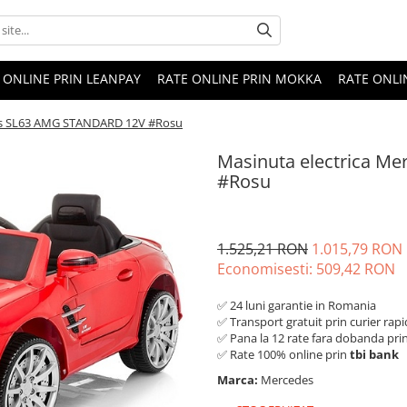
 ONLINE PRIN LEANPAY
RATE ONLINE PRIN MOKKA
RATE ONLI
des SL63 AMG STANDARD 12V #Rosu
Masinuta electrica 
#Rosu
1.525,21 RON
1.015,79 RON
Economisesti:
509,42
RON
✅ 24 luni garantie in Romania
✅ Transport gratuit prin curier rapi
✅ Pana la 12 rate fara dobanda pri
✅ Rate 100% online prin
tbi bank
Marca:
Mercedes