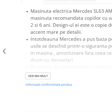
Masinuta electrica Mercdes SL63 AM
masinuta recomandata copiilor cu va
2 si 6 ani. Design-ul ei este o copie d
accent mare pe detalii.
Intotdeauna Mercedes a pus baza pe 
usile se deschid printr-o siguranta 
in masina , amortizoare fata ceea ce
drum cu denivelari
Pe partea de entertainment masinu
player cu intrare jack , port usb si 
VEZI MAI MULT
Masinuta electrica Mercedes SL63 
Informatii conformitate produs
pentru divertisment dar ajuta si la d
precum ,
coordonarea mainilor si a pic
indemanarea de a manevra masinuta , o
concentrarea pentru a evita obstacolele