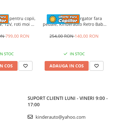
rica pentru copii,
Masinuta premergator fara
ATV elec
, 12V, roti moi si
pedale, Kinderauto Retro Baby
Kinderau
apitat, gri
Car cu roti moi, alba
4x4 140W
RON
799,00 RON
254,00 RON
140,00 RON
1.423,5
IN STOC
IN STOC
N COS
ADAUGA IN COS
ADAUG
SUPORT CLIENTI
LUNI - VINERI 9:00 -
17:00
kinderauto@yahoo.com