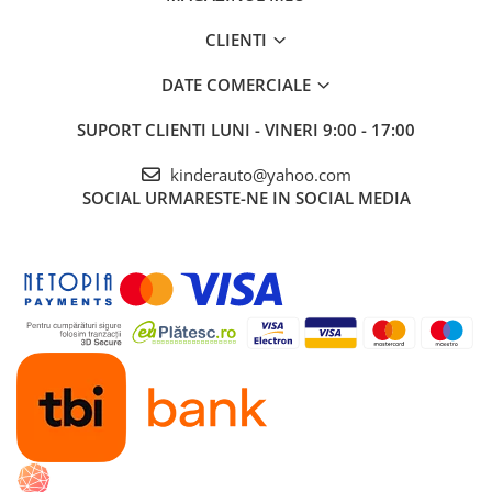
Sunet care imita pornirea unei masini
CLIENTI
Roti standard din plastic cu banda de cauciuc pe
jumatate
DATE COMERCIALE
MANETA
de schimbat directia de mers
SUPORT CLIENTI
LUNI - VINERI 9:00 - 17:00
inainte/inapoi
Schimbare directie de mers inainte/inapoi din
kinderauto@yahoo.com
comutator
SOCIAL
URMARESTE-NE IN SOCIAL MEDIA
Buton
pentru control volum
Pornire/Oprire din
Buton
Echipata cu
2 BATERII 6V-7Ah
Scaun dublu pentru
2 copii
Produsul
include
INCARCATOR
si
TELECOMANDA
CONTROL PARENTAL
prin telecomanda de la
distanta
3 nivele de viteza selectabile din telecomanda
Masinuta mai poate fi ghidata manual de catre
copil