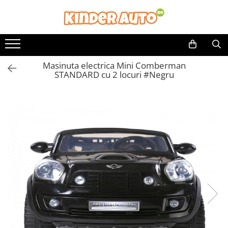
Toate Produsele
Produse in stoc
Masinuta electrica Mini Comberman
Masinute electrice
STANDARD cu 2 locuri #Negru
Motociclete electrice
ATV & UTV Electrice
Vehicule electrice adulti
Vehicule speciale copii
Motociclete Drift-Trike
Masinute electrice Mercedes
Masinute electrice tip SUV
Piese & Accesorii
Jucarii RC cu telecomanda