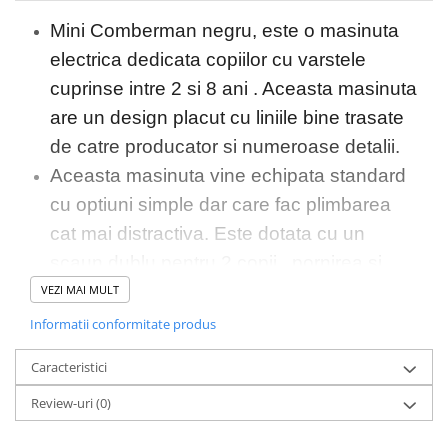
Mini Comberman negru, este o masinuta
electrica dedicata copiilor cu varstele
cuprinse intre 2 si 8 ani . Aceasta masinuta
are un design placut cu liniile bine trasate
de catre producator si numeroase detalii.
Aceasta masinuta vine echipata standard
cu optiuni simple dar care fac plimbarea
cat mai distractiva. Este dotata cu un
scaun dublu pentru 2 copii , pornirea si
opreirea se fac din butonul modern
VEZI MAI MULT
start/stop , buton pentru reglarea volumului
Informatii conformitate produs
atunci cand vrei sa asculti melodia
Caracteristici
preferata , conexiunea fiind prin cablu jack
Review-uri
(0)
.
Masinuta electrica
nu
Mini Comberman