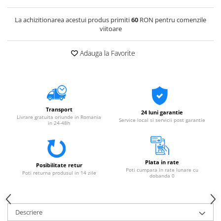
La achizitionarea acestui produs primiti
60
RON pentru comenzile
viitoare
Adauga la Favorite
Transport
24 luni garantie
Livrare gratuita oriunde in Romania
Service local si servicii post garantie
in 24-48h
Plata in rate
Posibilitate retur
Poti cumpara in rate lunare cu
Poti returna produsul in 14 zile
dobanda 0
Descriere