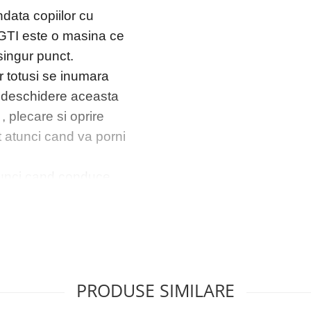
ata copiilor cu
f GTI este o masina ce
singur punct.
r totusi se inumara
u deschidere aceasta
 plecare si oprire
t atunci cand va porni
tunci cand conduce ,
at un music player
ta prin conexiune jack
 este doar pentru
rea copilului precum ,
PRODUSE SIMILARE
 , indemanarea de a