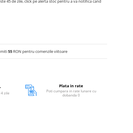
ste 45 de zile, click pe alerta stoc pentru a va notifica cand
imiti
55
RON pentru comenzile viitoare
Plata in rate
r
Poti cumpara in rate lunare cu
14 zile
dobanda 0