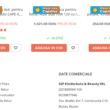
iul , concentrarea
le , gandirea prin
ca 4x4, pentru
Masinuta electrica pentru
Masinuta pr
rauto CAPE-X,
fetite, Audi SQ8 70W 12V cu roti
pedale, Kinde
ce este rau , atentia
aun tapitat,
moi si scaun tapitat,
Car cu r
tent in mai multe locuri
lbastra
telecomanda, roz
99,00 RON
1.321,00 RON
799,00 RON
254,00 R
tea copilului.
STOC
IN STOC
nte/inapoi
COS
ADAUGA IN COS
ADAUGA I
DATE COMERCIALE
 Plata
SSP KinderAuto & Beauty SRL
e Retur
J2018000941100
Produselor
RO39877940
i muzica
de Retur
Sos. Brailei, Km 7. Constructia C10
minSD
Buzau, Buzau
ANDA