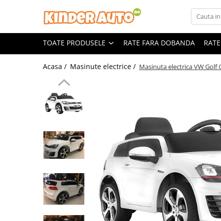
Toate Produsele
TOATE PRODUSELE
RATE FARA DOBANDA
RATE
Produse in stoc
Masinute electrice
Acasa /
Masinute electrice /
Masinuta electrica VW Gol
Motociclete electrice
ATV & UTV Electrice
Vehicule electrice adulti
Vehicule speciale copii
Motociclete Drift-Trike
Masinute electrice Mercedes
Masinute electrice tip SUV
Piese & Accesorii
Jucarii RC cu telecomanda