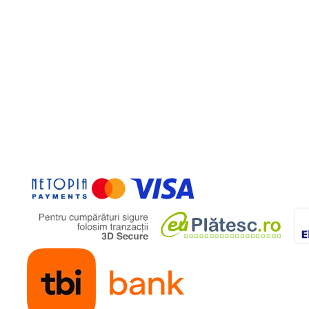
a distanta
nda
atre copil
efecte sonore
asinutei
520 mm