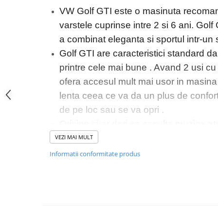
VW Golf GTI este o masinuta recomand
varstele cuprinse intre 2 si 6 ani. Gol
a combinat eleganta si sportul intr-un 
Golf GTI are caracteristici standard da
printre cele mai bune . Avand 2 usi c
ofera accesul mult mai usor in masina ,
lenta ceea ce va da un plus de confor
de pe loc sau se va opri .
Oricine si-ar dori sa asculte muzica a
tocmai de aceea producatorul a adaug
VEZI MAI MULT
unde se poate asculta melodia prefera
Informatii conformitate produs
, port usb sau card microSD
Masinuta electrica
nu
VW GOLF GTI
divertisment dar ajuta si la dezvolta
coordonarea mainilor si a picioarelor