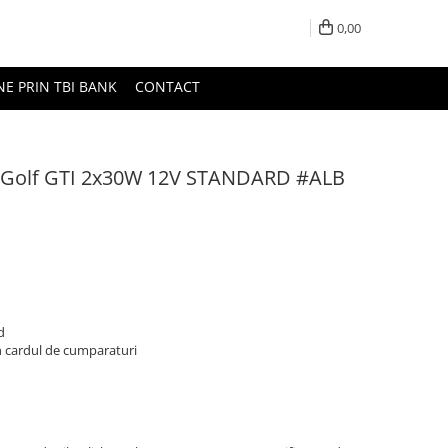
0,00
NE PRIN TBI BANK
CONTACT
W Golf GTI 2x30W 12V STANDARD #ALB
d
n cardul de cumparaturi