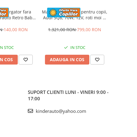
emergator fara
Masinuta electrica pentru copii,
ATV elec
rauto Retro Baby
Audi SQ8, 70W, 12V, roti moi si
Kinderau
oti moi, alba
scaun tapitat, gri
4x4 140W
ON
140,00 RON
1.321,00 RON
799,00 RON
1.423,5
IN STOC
IN STOC
N COS
ADAUGA IN COS
ADAUG
SUPORT CLIENTI
LUNI - VINERI 9:00 -
17:00
kinderauto@yahoo.com