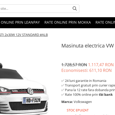
 ONLINE PRIN LEANPAY
RATE ONLINE PRIN MOKKA
RATE ONLI
f GTI 2x30W 12V STANDARD #ALB
Masinuta electrica V
1.728,57 RON
1.117,47 RON
Economisesti:
611,10
RON
✅ 24 luni garantie in Romania
✅ Transport gratuit prin curier rapi
✅ Pana la 12 rate fara dobanda pri
✅ Rate 100% online prin
tbi bank
Marca:
Volkswagen
STOC EPUIZAT