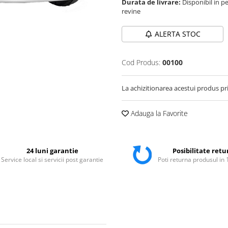
Durata de livrare:
Disponibil in pe
revine
ALERTA STOC
Cod Produs:
00100
La achizitionarea acestui produs pr
Adauga la Favorite
24 luni garantie
Posibilitate retu
Service local si servicii post garantie
Poti returna produsul in 