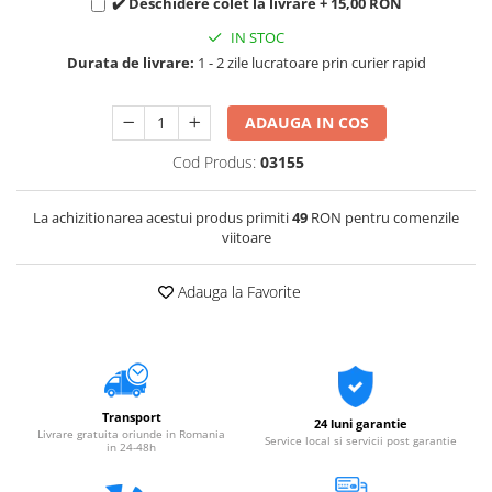
✔️ Deschidere colet la livrare + 15,00 RON
IN STOC
Durata de livrare:
1 - 2 zile lucratoare prin curier rapid
ADAUGA IN COS
Cod Produs:
03155
La achizitionarea acestui produs primiti
49
RON pentru comenzile
viitoare
Adauga la Favorite
Transport
24 luni garantie
Livrare gratuita oriunde in Romania
Service local si servicii post garantie
in 24-48h