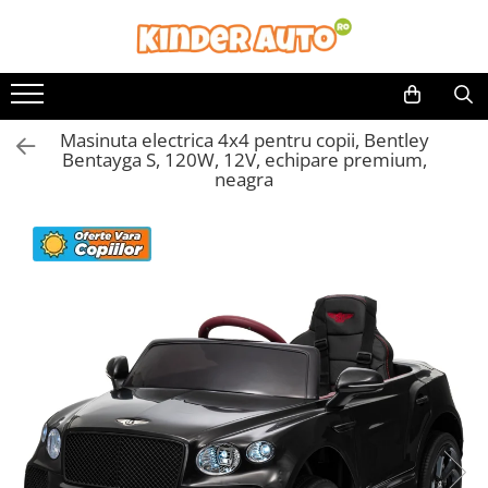
Toate Produsele
Produse in stoc
Masinuta electrica 4x4 pentru copii, Bentley
Masinute electrice
Bentayga S, 120W, 12V, echipare premium,
Motociclete electrice
neagra
ATV & UTV Electrice
Vehicule electrice adulti
Vehicule speciale copii
Motociclete Drift-Trike
Masinute electrice Mercedes
Masinute electrice tip SUV
Piese & Accesorii
Jucarii RC cu telecomanda