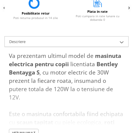
Plata in rate
Posibilitate retur
Poti cumpara in rate lunare cu
Poti returna produsul in 14 zile
dobanda 0
Descriere
Va prezentam ultimul model de
masinuta
electrica pentru copii
licentiata
Bentley
Bentayga S
, cu motor electric de 30W
prezent la fiecare roata, insumand o
putere totala de 120W la o tensiune de
12V.
Este o masinuta confortabila fiind echipata
cu
scaun tapitat
cu piele ecologica,
roti
moi
din cauciuc EVA, music
player Mp3
cu
VEZI MAI MULT