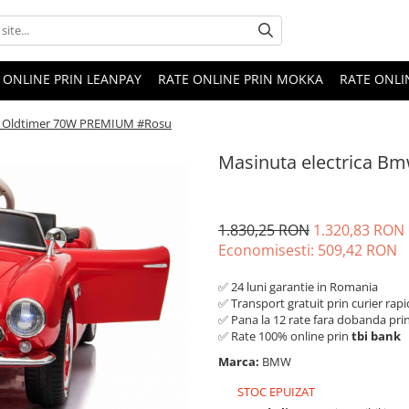
 ONLINE PRIN LEANPAY
RATE ONLINE PRIN MOKKA
RATE ONLI
07 Oldtimer 70W PREMIUM #Rosu
Masinuta electrica 
1.830,25 RON
1.320,83 RON
Economisesti:
509,42
RON
✅ 24 luni garantie in Romania
✅ Transport gratuit prin curier rapi
✅ Pana la 12 rate fara dobanda pri
✅ Rate 100% online prin
tbi bank
Marca:
BMW
STOC EPUIZAT