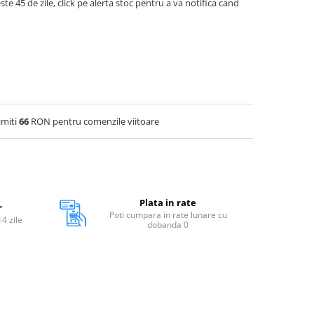
ste 45 de zile, click pe alerta stoc pentru a va notifica cand
imiti
66
RON pentru comenzile viitoare
Plata in rate
r
Poti cumpara in rate lunare cu
14 zile
dobanda 0