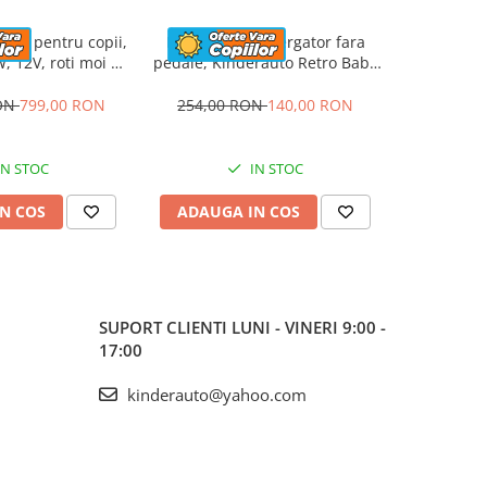
rica pentru copii,
Masinuta premergator fara
ATV elec
, 12V, roti moi si
pedale, Kinderauto Retro Baby
Kinderau
apitat, gri
Car cu roti moi, alba
4x4 140W
RON
799,00 RON
254,00 RON
140,00 RON
1.423,5
IN STOC
IN STOC
N COS
ADAUGA IN COS
ADAUG
SUPORT CLIENTI
LUNI - VINERI 9:00 -
17:00
kinderauto@yahoo.com