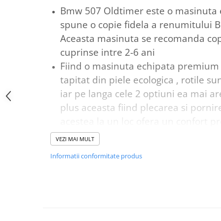
Bmw 507 Oldtimer este o masinuta e
spune o copie fidela a renumitului
Aceasta masinuta se recomanda copi
cuprinse intre 2-6 ani
Fiind o masinuta echipata premium
tapitat din piele ecologica , rotile s
iar pe langa cele 2 optiuni ea mai ar
plus aceasta fiind plecarea si pornire
acestea la un loc ofera un confort 
Cele 2 usi se deschid si sunt prevaz
VEZI MAI MULT
ceea ce face accesul in masina mai 
Informatii conformitate produs
Pentru ca plimbarea sa fie si mai di
in dotare si music player ce se poat
jack , usb si card microSD
Masinuta electrica Bmw 507 Oldtime
pentru divertisment dar ajuta si la d