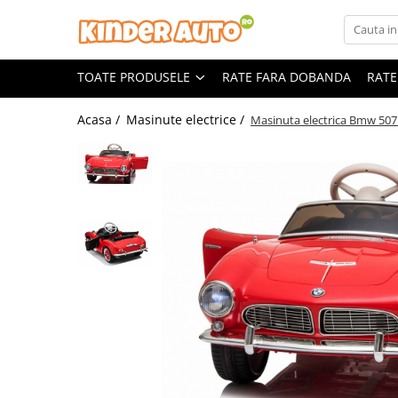
Toate Produsele
TOATE PRODUSELE
RATE FARA DOBANDA
RATE
Produse in stoc
Masinute electrice
Acasa /
Masinute electrice /
Masinuta electrica Bmw 5
Motociclete electrice
ATV & UTV Electrice
Vehicule electrice adulti
Vehicule speciale copii
Motociclete Drift-Trike
Masinute electrice Mercedes
Masinute electrice tip SUV
Piese & Accesorii
Jucarii RC cu telecomanda