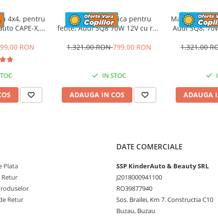
ioarelor ,
ca 4x4, pentru
Masinuta electrica pentru
Masinuta elect
rientarea in spatiul ,
rauto CAPE-X,
fetite, Audi SQ8 70W 12V cu roti
Audi SQ8, 70W
aun tapitat,
moi si scaun tapitat,
scaun t
 ce ies in cale ,
lbastra
telecomanda, roz
99,00 RON
1.321,00 RON
799,00 RON
1.321,00 
e este bine si ce este
ebui sa fie atent in mai
STOC
IN STOC
si creativitatea
COS
ADAUGA IN COS
ADAUGA I
MIUM
DATE COMERCIALE
 Plata
SSP KinderAuto & Beauty SRL
e Retur
J2018000941100
inainte/inapoi
Produselor
RO39877940
de Retur
Sos. Brailei, Km 7. Constructia C10
Buzau, Buzau