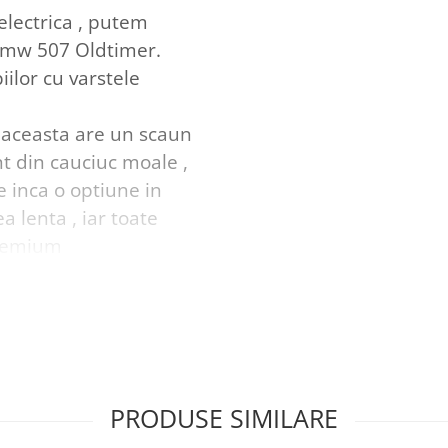
lectrica , putem
 Bmw 507 Oldtimer.
ilor cu varstele
 aceasta are un scaun
unt din cauciuc moale ,
e inca o optiune in
a lenta , iar toate
premium
ute cu o siguranta
usor
stractiva masinuta are
e conecta prin mufa
r nu este doar
PRODUSE SIMILARE
ezvoltarea copilului