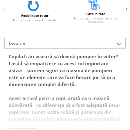
Plata in rate
Posibilitate retur
Poti cumpara in rate lunare cu
Poti returna produsul in 14 zile
dobanda 0
Descriere
Copilul tău visează să devină pompier în viitor?
Lasă-l să empatizeze cu acest rol important
astăzi - suntem siguri că mașina de pompieri
este un element care va face fiecare joc să ia o
dimensiune complet diferită.
Acest articol pentru copii arată ca o mașină
adevărată - cu diferența că a fost adaptată unui
copil mic. Construcția solidă și puternică din
materiale de înaltă calitate este responsabilă de
distracția constantă mulți ani. Mașinuta este