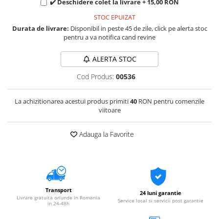
✔️ Deschidere colet la livrare + 15,00 RON
STOC EPUIZAT
Durata de livrare:
Disponibil in peste 45 de zile, click pe alerta stoc
pentru a va notifica cand revine
ALERTA STOC
Cod Produs:
00536
La achizitionarea acestui produs primiti
40
RON pentru comenzile
viitoare
Adauga la Favorite
Transport
24 luni garantie
Livrare gratuita oriunde in Romania
Service local si servicii post garantie
in 24-48h