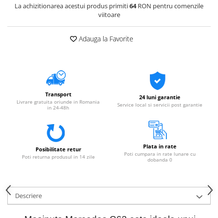
La achizitionarea acestui produs primiti
64
RON pentru comenzile
viitoare
Adauga la Favorite
Transport
24 luni garantie
Livrare gratuita oriunde in Romania
Service local si servicii post garantie
in 24-48h
Plata in rate
Posibilitate retur
Poti cumpara in rate lunare cu
Poti returna produsul in 14 zile
dobanda 0
Descriere