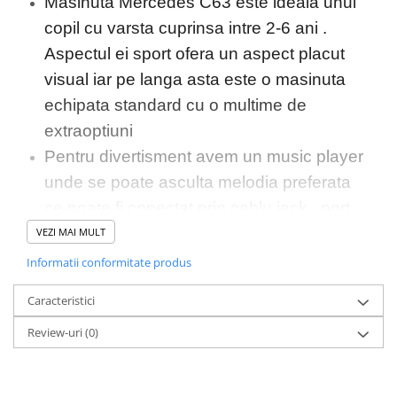
Masinuta Mercedes C63 este ideala unui
copil cu varsta cuprinsa intre 2-6 ani .
Aspectul ei sport ofera un aspect placut
visual iar pe langa asta este o masinuta
echipata standard cu o multime de
extraoptiuni
Pentru divertisment avem un music player
unde se poate asculta melodia preferata
ce poate fi conectat prin cablu jack , port
usb sau card microSD
VEZI MAI MULT
Masinuta electrica
nu
Mercedes C63
Informatii conformitate produs
este doar pentru divertisment dar ajuta
Caracteristici
si la dezvoltarea copilului precum ,
Review-uri
(0)
coordonarea mainilor si a picioarelor ,
indemanarea de a manevra masinuta ,
orientarea in spatiul , concentrarea pentru