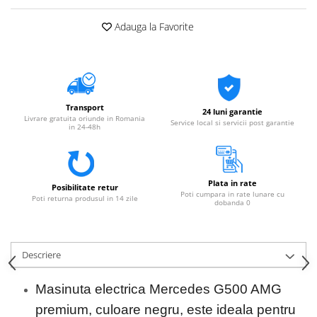
Adauga la Favorite
Transport
24 luni garantie
Livrare gratuita oriunde in Romania
Service local si servicii post garantie
in 24-48h
Plata in rate
Posibilitate retur
Poti cumpara in rate lunare cu
Poti returna produsul in 14 zile
dobanda 0
Descriere
Masinuta electrica Mercedes G500 AMG
premium, culoare negru, este ideala pentru