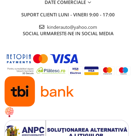
Echipata cu
BATERII 12V 7Ah
DATE COMERCIALE
Scaun confortabil din plastic
SUPORT CLIENTI
LUNI - VINERI 9:00 - 17:00
Roti din plastic cu banda de cauciuc pe jumatate
Music player echipat cu
port USB si CARD minSD
kinderauto@yahoo.com
2 Usi
cu deschidere si siguranta
SOCIAL
URMARESTE-NE IN SOCIAL MEDIA
Faruri cu
LED
Comutator pentru schimbat directia de mers
inainte/inapoi
Pornire/Oprire din
Buton
Pornire
LENTA
pentru confortul copilului
Oprire
LENTA
pentru confortul copilului
Sunet ce imita pornirea unei masini
Volan multifunctional cu claxon si comenzi
muzica
Produsul
include
INCARCATOR
si
TELECOMANDA
CONTROL PARENTAL
prin telecomanda de la
distanta
3 nivele de viteza selectabile din telecomanda