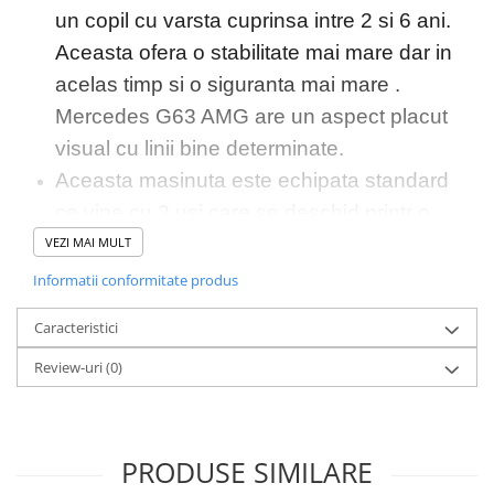
un copil cu varsta cuprinsa intre 2 si 6 ani.
Aceasta ofera o stabilitate mai mare dar in
acelas timp si o siguranta mai mare .
Mercedes G63 AMG are un aspect placut
visual cu linii bine determinate.
Aceasta masinuta este echipata standard
ce vine cu 2 usi care se deschid printr o
siguranta ce ofera un acces mult mai usor
VEZI MAI MULT
in masinuta .
Informatii conformitate produs
La plecare dar si la oprire aceasta va fi
Caracteristici
lenta pentru a oferi un plus de confort
Review-uri
(0)
copilului
Este dotata cu un music player ce va oferi
o plimbare mai distractiva ascultand
PRODUSE SIMILARE
melodia preferata prin conectare jack , port