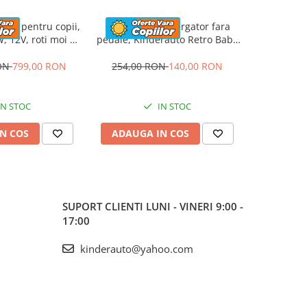
rica pentru copii,
Masinuta premergator fara
ATV elec
, 12V, roti moi si
pedale, Kinderauto Retro Baby
Kinderau
apitat, gri
Car cu roti moi, alba
4x4 140W
RON
799,00 RON
254,00 RON
140,00 RON
1.423,5
IN STOC
IN STOC
N COS
ADAUGA IN COS
ADAUG
SUPORT CLIENTI
LUNI - VINERI 9:00 -
17:00
kinderauto@yahoo.com