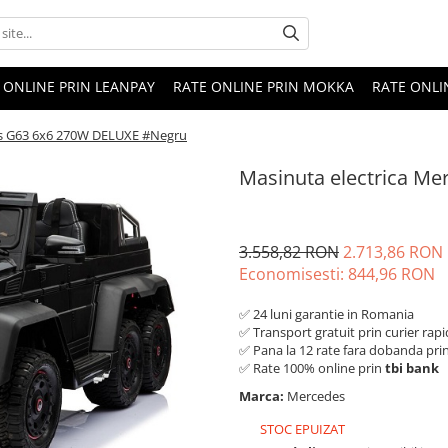
 ONLINE PRIN LEANPAY
RATE ONLINE PRIN MOKKA
RATE ONLI
es G63 6x6 270W DELUXE #Negru
Masinuta electrica M
3.558,82 RON
2.713,86 RON
Economisesti:
844,96
RON
✅ 24 luni garantie in Romania
✅ Transport gratuit prin curier rapi
✅ Pana la 12 rate fara dobanda pri
✅ Rate 100% online prin
tbi bank
Marca:
Mercedes
STOC EPUIZAT