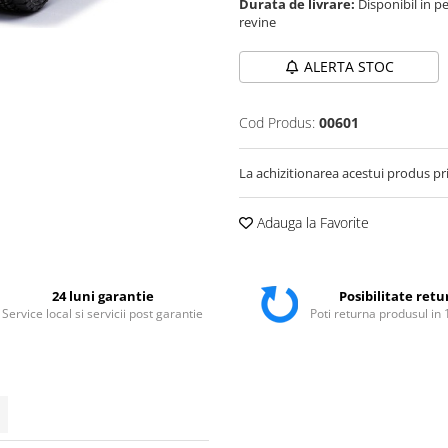
Durata de livrare:
Disponibil in pe
revine
ALERTA STOC
Cod Produs:
00601
La achizitionarea acestui produs pr
Adauga la Favorite
24 luni garantie
Posibilitate retu
Service local si servicii post garantie
Poti returna produsul in 