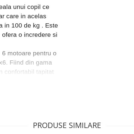
ala unui copil ce
ar care in acelas
a in 100 de kg . Este
ofera o incredere si
u 6 motoare pentru o
x6. Fiind din gama
confortabil tapitat
a , rotile sunt din
sporita , doua usi
ai usor interiorul
e lenta astfel incat
 in partea din spate
PRODUSE SIMILARE
pozitare