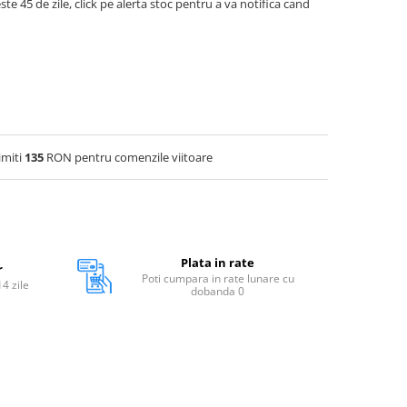
ste 45 de zile, click pe alerta stoc pentru a va notifica cand
imiti
135
RON pentru comenzile viitoare
Plata in rate
r
Poti cumpara in rate lunare cu
14 zile
dobanda 0