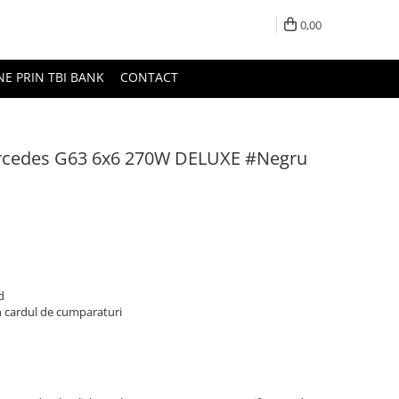
0,00
NE PRIN TBI BANK
CONTACT
ercedes G63 6x6 270W DELUXE #Negru
d
n cardul de cumparaturi