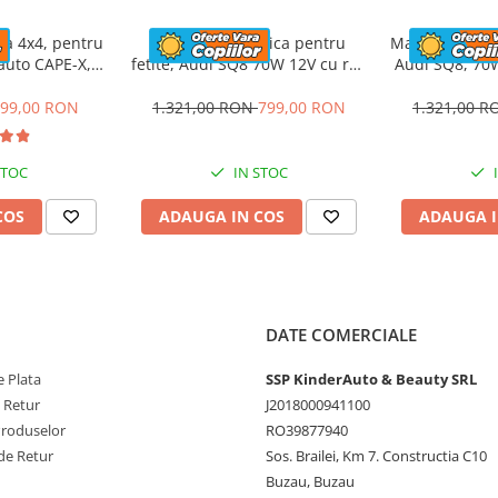
nu este doar
3
a dezvoltarea
ca 4x4, pentru
Masinuta electrica pentru
Masinuta elect
rauto CAPE-X,
fetite, Audi SQ8 70W 12V cu roti
Audi SQ8, 70W
nilor si a
aun tapitat,
moi si scaun tapitat,
scaun t
lbastra
telecomanda, roz
99,00 RON
1.321,00 RON
799,00 RON
1.321,00 
anevra masinuta ,
a pentru a evita
STOC
IN STOC
rea prin capacitatea
COS
ADAUGA IN COS
ADAUGA I
rau , atentia
fie atent in mai multe
i creativitatea
DATE COMERCIALE
 Plata
SSP KinderAuto & Beauty SRL
e Retur
J2018000941100
Produselor
RO39877940
de Retur
Sos. Brailei, Km 7. Constructia C10
Buzau, Buzau
il pentru copil