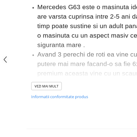
Mercedes G63 este o masinuta ide
are varsta cuprinsa intre 2-5 ani d
timp poate sustine si un adult pan
o masinuta cu un aspect masiv ce 
siguranta mare .
Avand 3 perechi de roti ea vine c
putere mai mare facand-o sa fie 6
premium aceasta vine cu un scaun 
din piele ecologica foarte rezistent
VEZI MAI MULT
cauciuc moale oferind o aderenta 
Informatii conformitate produs
care se deschid pentru a accesa m
masini , plecarea dar si oprirea est
nu bruscheaza la cele 2 comenzi ,
exista un compartiment pentru de