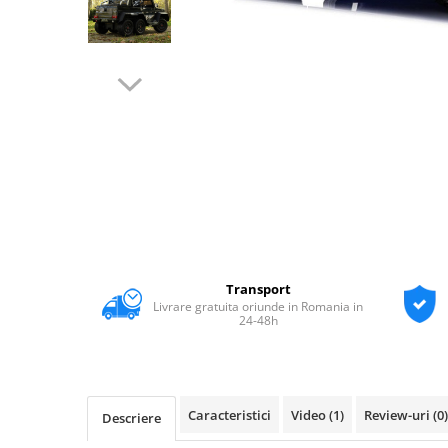
Transport
Livrare gratuita oriunde in Romania in
24-48h
Caracteristici
Video
(1)
Review-uri
(0)
Descriere