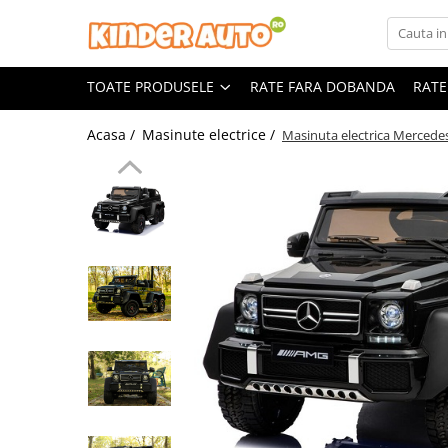
Toate Produsele
TOATE PRODUSELE
RATE FARA DOBANDA
RATE
Produse in stoc
Masinute electrice
Acasa /
Masinute electrice /
Masinuta electrica Merced
Motociclete electrice
ATV & UTV Electrice
Vehicule electrice adulti
Vehicule speciale copii
Motociclete Drift-Trike
Masinute electrice Mercedes
Masinute electrice tip SUV
Piese & Accesorii
Jucarii RC cu telecomanda