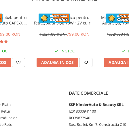
ca 4x4, pentru
Masinuta electrica pentru
Masinuta elect
rauto CAPE-X,
fetite, Audi SQ8 70W 12V cu roti
Audi SQ8, 70W
aun tapitat,
moi si scaun tapitat,
scaun t
lbastra
telecomanda, roz
99,00 RON
1.321,00 RON
799,00 RON
1.321,00 
500 mm
STOC
IN STOC
COS
ADAUGA IN COS
ADAUGA I
DATE COMERCIALE
 Plata
SSP KinderAuto & Beauty SRL
e Retur
J2018000941100
Produselor
RO39877940
de Retur
Sos. Brailei, Km 7. Constructia C10