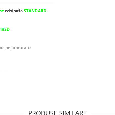
pe
echipata
STANDARD
minSD
iuc pe jumatate
nte/inapoi
ANDA
a distanta
nda
atre copil
efecte sonore
PRODUSE SIMILARE