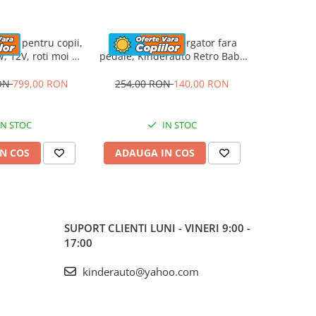
rica pentru copii,
Masinuta premergator fara
ATV elec
, 12V, roti moi si
pedale, Kinderauto Retro Baby
Kinderau
apitat, gri
Car cu roti moi, alba
4x4 140W
RON
799,00 RON
254,00 RON
140,00 RON
1.423,5
IN STOC
IN STOC
N COS
ADAUGA IN COS
ADAUG
SUPORT CLIENTI
LUNI - VINERI 9:00 -
17:00
kinderauto@yahoo.com