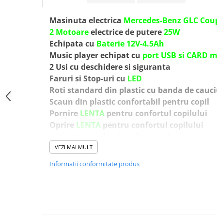
Masinuta electrica
Mercedes-Benz GLC Cou
2 Motoare
electrice de putere
25W
Echipata cu
Baterie 12V-4.5Ah
Music player echipat cu
port USB si CARD 
2 Usi
cu deschidere si siguranta
Faruri si Stop-uri cu
LED
Roti standard din plastic cu banda de cauc
Scaun din plastic confortabil pentru copil
Pornire
LENTA
pentru confortul copilului
Oprire
LENTA
pentru confortul copilului
MANETA
de schimbat directia de mers inai
Produsul include
INCARCATOR
si
TELECOM
VEZI MAI MULT
CONTROL PARENTAL
prin telecomanda de l
Informatii conformitate produs
3 nivele de viteza selectabile din telecoma
Masinuta mai poate fi ghidata manual de c
Volan echipat cu butoane pentru activare 
Indicator volataj baterie