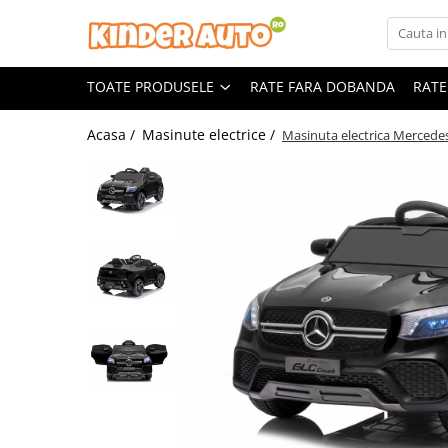
Toate Produsele
TOATE PRODUSELE
RATE FARA DOBANDA
RATE
Produse in stoc
Masinute electrice
Acasa /
Masinute electrice /
Masinuta electrica Merce
Motociclete electrice
ATV & UTV Electrice
Vehicule electrice adulti
Vehicule speciale copii
Motociclete Drift-Trike
Masinute electrice Mercedes
Masinute electrice tip SUV
Piese & Accesorii
Jucarii RC cu telecomanda