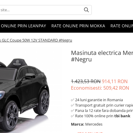
 ONLINE PRIN LEANPAY
RATE ONLINE PRIN MOKKA
RATE ONLI
des GLC Coupe 50W 12V STANDARD #Negru
Masinuta electrica 
#Negru
1.423,53 RON
914,11 RON
Economisesti:
509,42
RON
✅ 24 luni garantie in Romania
✅ Transport gratuit prin curier rapi
✅ Pana la 12 rate fara dobanda pri
✅ Rate 100% online prin
tbi bank
Marca:
Mercedes