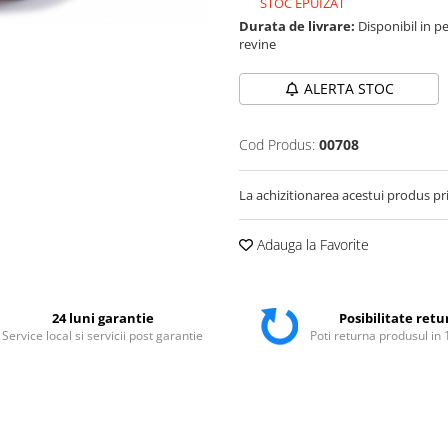
STOC EPUIZAT
Durata de livrare:
Disponibil in pe
revine
ALERTA STOC
Cod Produs:
00708
La achizitionarea acestui produs pr
Adauga la Favorite
24 luni garantie
Posibilitate retu
Service local si servicii post garantie
Poti returna produsul in 