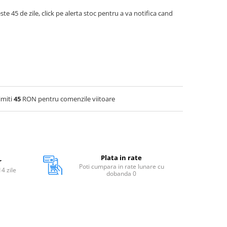
ste 45 de zile, click pe alerta stoc pentru a va notifica cand
imiti
45
RON pentru comenzile viitoare
Plata in rate
r
Poti cumpara in rate lunare cu
14 zile
dobanda 0