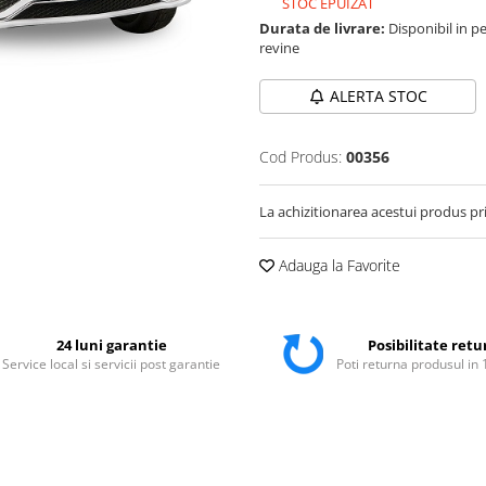
STOC EPUIZAT
Durata de livrare:
Disponibil in pe
revine
ALERTA STOC
Cod Produs:
00356
La achizitionarea acestui produs pr
Adauga la Favorite
24 luni garantie
Posibilitate retu
Service local si servicii post garantie
Poti returna produsul in 