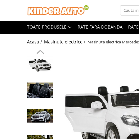
Toate Produsele
TOATE PRODUSELE
RATE FARA DOBANDA
RATE
Produse in stoc
Masinute electrice
Acasa /
Masinute electrice /
Masinuta electrica Merced
Motociclete electrice
ATV & UTV Electrice
Vehicule electrice adulti
Vehicule speciale copii
Motociclete Drift-Trike
Masinute electrice Mercedes
Masinute electrice tip SUV
Piese & Accesorii
Jucarii RC cu telecomanda