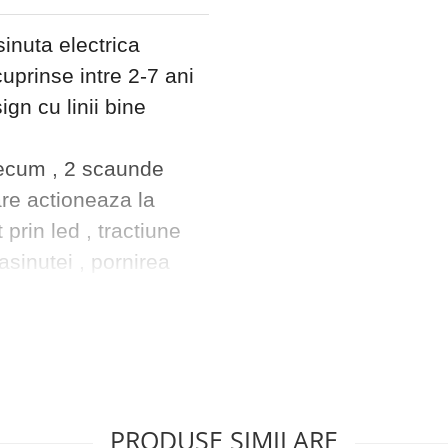
nuta electrica
uprinse intre 2-7 ani
gn cu linii bine
precum , 2 scaunde
are actioneaza la
 prin led , tractiune
sinutei , pornirea
fort pentru copil ,
 player la care se
in conexiune jack ,
an multifunctional
PRODUSE SIMILARE