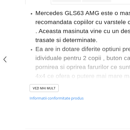
Mercedes GLS63 AMG este o masi
recomandata copiilor cu varstele c
. Aceasta masinuta vine cu un desi
trasate si determinate.
Ea are in dotare diferite optiuni 
idividuale pentru 2 copii , buton c
pornirea si oprirea farurilor ce sunt
4x4 ce ofera o putere mai mare ma
este lenta adaugand un plus de con
VEZI MAI MULT
Pentru divertisment avem un music
Informatii conformitate produs
poate asculta melodia preferata pr
port usb sau card microSD, un vol
cu diferite comenzi dar si claxon