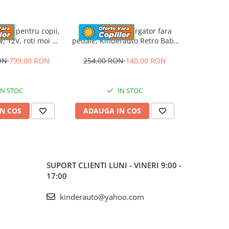
rica pentru copii,
Masinuta premergator fara
ATV elec
, 12V, roti moi si
pedale, Kinderauto Retro Baby
Kinderau
apitat, gri
Car cu roti moi, alba
4x4 140W
RON
799,00 RON
254,00 RON
140,00 RON
1.423,5
IN STOC
IN STOC
N COS
ADAUGA IN COS
ADAUG
SUPORT CLIENTI
LUNI - VINERI 9:00 -
17:00
kinderauto@yahoo.com