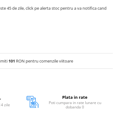
ste 45 de zile, click pe alerta stoc pentru a va notifica cand
imiti
101
RON pentru comenzile viitoare
Plata in rate
r
Poti cumpara in rate lunare cu
14 zile
dobanda 0