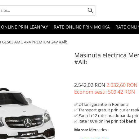
 ONLINE PRIN LEANPAY
RATE ONLINE PRIN MOKKA
RATE ONLI
es GLS63 AMG 4x4 PREMIUM 24V #Alb
Masinuta electrica M
#Alb
2.542,02 RON
2.032,60 RON
Economisesti:
509,42
RON
✅ 24 luni garantie in Romania
✅ Transport gratuit prin curier rapi
✅ Pana la 12 rate fara dobanda pri
✅ Rate 100% online prin
tbi bank
Marca:
Mercedes