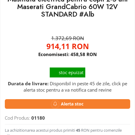
Maserati GrandCabrio 60W 12V
STANDARD #Alb
1.372,69 RON
914,11 RON
Economisesti:
458,58
RON
stoc epuizat
Durata de livrare:
Disponibil in peste 45 de zile, click pe
alerta stoc pentru a va notifica cand revine
Alerta stoc
Cod Produs:
01180
La achizitionarea acestui produs primiti
45
RON pentru comenzile