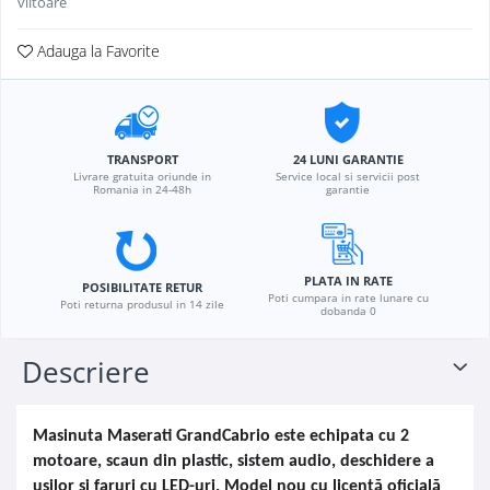
viitoare
Adauga la Favorite
TRANSPORT
24 LUNI GARANTIE
Livrare gratuita oriunde in
Service local si servicii post
Romania in 24-48h
garantie
PLATA IN RATE
POSIBILITATE RETUR
Poti cumpara in rate lunare cu
Poti returna produsul in 14 zile
dobanda 0
Descriere
Masinuta
Maserati GrandCabrio
este echipata
cu 2
motoare, scaun din plastic, sistem audio, deschidere a
ușilor și faruri cu LED-uri. Model nou cu licență oficială