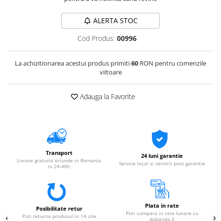
ALERTA STOC
Cod Produs:
00996
La achizitionarea acestui produs primiti
60
RON pentru comenzile
viitoare
Adauga la Favorite
Transport
24 luni garantie
Livrare gratuita oriunde in Romania
Service local si servicii post garantie
in 24-48h
Plata in rate
Posibilitate retur
Poti cumpara in rate lunare cu
Poti returna produsul in 14 zile
dobanda 0