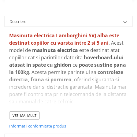
Descriere
Masinuta electrica Lamborghini SVJ alba este
destinat copiilor cu varsta intre 2 si 5 ani
. Acest
model de
masinuta electrica
este destinat atat
copiilor cat si parintilor datorita
hoverboard-ului
atasat in spate cu ghidon
ce
poate sustine pana
la 100kg
. Acesta permite parintelui sa
controleze
directia, frana si pornirea
, oferind siguranta si
incredere dar si distractie garantata. Masinuta mai
poate fi controlata prin telecomanda de la distanta
sau manual de catre cel mic.
VEZI MAI MULT
Informatii conformitate produs