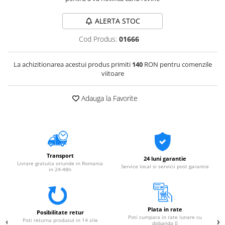
ALERTA STOC
Cod Produs:
01666
La achizitionarea acestui produs primiti
140
RON pentru comenzile
viitoare
Adauga la Favorite
Transport
24 luni garantie
Livrare gratuita oriunde in Romania
Service local si servicii post garantie
in 24-48h
Plata in rate
Posibilitate retur
Poti cumpara in rate lunare cu
Poti returna produsul in 14 zile
dobanda 0