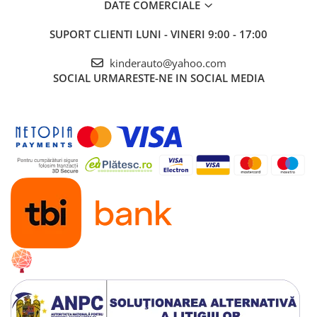
DATE COMERCIALE
in mai multe locuri in acelas timp ,
SUPORT CLIENTI
LUNI - VINERI 9:00 - 17:00
imaginatia si creativitatea copilului
kinderauto@yahoo.com
Masinuta
Porsche Cayenne
echipata
PREMIUM
SOCIAL
URMARESTE-NE IN SOCIAL MEDIA
2 Motoare
electrice de putere
45W
Echipata cu
BATERII 12V 10Ah
Volan multifunctional cu claxon si comenzi
muzica
2 Usi
cu deschidere si siguranta
MANETA
de schimbat directia de mers
inainte/inapoi
Pornire
LENTA
pentru confortul copilului
Oprire
LENTA
pentru confortul copilului
Music player echipat cu
port USB si CARD minSD
Faruri si Stop-uri cu
LED
Roti
MOI
din cauciuc
Dotat cu
amortizoare
spate
Scaun dublu
TAPITAT
cu piele ecologica