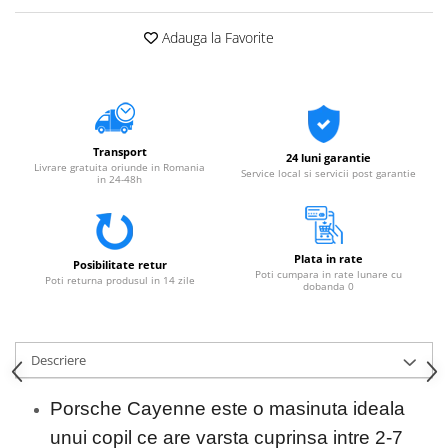
Adauga la Favorite
Transport
24 luni garantie
Livrare gratuita oriunde in Romania
Service local si servicii post garantie
in 24-48h
Plata in rate
Posibilitate retur
Poti cumpara in rate lunare cu
Poti returna produsul in 14 zile
dobanda 0
Descriere
Porsche Cayenne este o masinuta ideala
unui copil ce are varsta cuprinsa intre 2-7