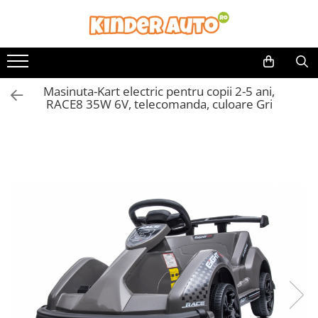
Toate Produsele
Produse in stoc
Masinuta-Kart electric pentru copii 2-5 ani,
Masinute electrice
RACE8 35W 6V, telecomanda, culoare Gri
Motociclete electrice
ATV & UTV Electrice
Vehicule electrice adulti
Vehicule speciale copii
Motociclete Drift-Trike
Masinute electrice Mercedes
Masinute electrice tip SUV
Piese & Accesorii
Jucarii RC cu telecomanda