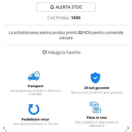
ALERTA STOC
Cod Produs:
1600
La achizitionarea acestui produs primiti
22
RON pentru comenzile
viitoare
Adauga la Favorite
Transport
24 luni garantie
Livrare gratuita oriunde in Romania
Service local si servicii post garantie
in 24-48h
Plata in rate
Posibilitate retur
Poti cumpara in rate lunare cu
Poti returna produsul in 14 zile
dobanda 0