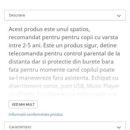
Descriere
Acest produs este unul spatios,
recomandat pentru pentru copii cu varsta
intre 2-5 ani. Este un produs sigur, detine
telecomanda pentru control parental de la
distanta dar si protectie din burete bara
fata pentru momente cand copilul poate
sa-l manevereze fara asistenta. Echipat cu
divertisment sonor, port USB, Music Player
cu diferite functiipentru a putea reda prin
difuzoare melodia preferata.
VEZI MAI MULT
Aceast kart nu este doar pentru
Informatii conformitate produs
divertisment, ajuta la dezvoltarea copilului
precum ,
coordonarea mainilor si a
Caracteristici