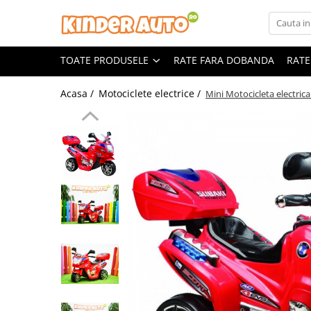
Toate Produsele
TOATE PRODUSELE
RATE FARA DOBANDA
RATE
Produse in stoc
Masinute electrice
Acasa /
Motociclete electrice /
Mini Motocicleta electri
Motociclete electrice
ATV & UTV Electrice
Vehicule electrice adulti
Vehicule speciale copii
Motociclete Drift-Trike
Masinute electrice Mercedes
Masinute electrice tip SUV
Piese & Accesorii
Jucarii RC cu telecomanda