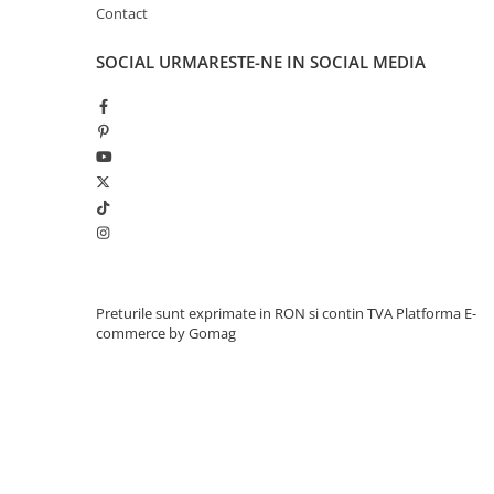
Greutate proprie
5,7 kg
Contact
Greutate total admisa
25,7 de kg
Produs recomanda pentru copil
18-48 
SOCIAL
URMARESTE-NE IN SOCIAL MEDIA
Dimensiunile produsul montat
80x33x
Benficiati de
GARANTIE 24 Luni
Transport
GRATUIT
Posibilitate
RETUR
SERVICE
si
POST-Garantie
Preturile sunt exprimate in RON si contin TVA
Platforma E-
commerce by Gomag