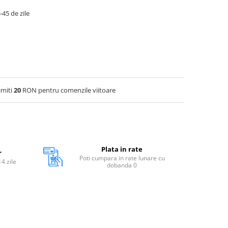
-45 de zile
imiti
20
RON pentru comenzile viitoare
Plata in rate
r
Poti cumpara in rate lunare cu
14 zile
dobanda 0