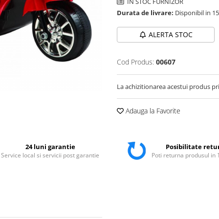
IN STOC FURNIZOR
Durata de livrare:
Disponibil in 15
ALERTA STOC
Cod Produs:
00607
La achizitionarea acestui produs pr
Adauga la Favorite
24 luni garantie
Posibilitate retu
Service local si servicii post garantie
Poti returna produsul in 