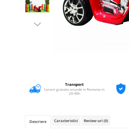
Transport
Livrare gratuita oriunde in Romania in
24-48h
Caracteristici
Review-uri
(0)
Descriere