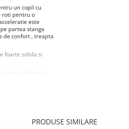
ntru un copil cu
 roti pentru o
acceleratie este
a pe partea stanga
 de confort , treapta
e foarte solida si
eta are in dotare si
ertisment ci ea
um ar fi ,
or , indemanarea de a
spatiul ,
le ce ies in cale ,
PRODUSE SIMILARE
 ce este bine si ce