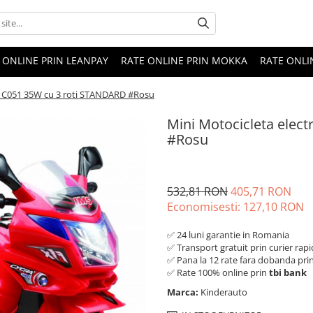
 ONLINE PRIN LEANPAY
RATE ONLINE PRIN MOKKA
RATE ONLI
ca C051 35W cu 3 roti STANDARD #Rosu
Mini Motocicleta elec
#Rosu
532,81 RON
405,71 RON
Economisesti:
127,10
RON
✅ 24 luni garantie in Romania
✅ Transport gratuit prin curier rapi
✅ Pana la 12 rate fara dobanda pri
✅ Rate 100% online prin
tbi bank
Marca:
Kinderauto