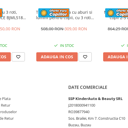
e v-a trebui sa fie
imp , imaginatia si
cu 3 roti,
Trotineta electrica cu aburi si
Motocicleta 
ICE BJML5188
lumini pentru copii, cu 3 roti,
copii 2-5 
aun tapitat,
stabila, Kinderauto Aquamist,
Kinderauto S
lbastra
30W, 6V 4.5Ah, roz
12V 
50,00 RON
508,00 RON
309,00 RON
864,29 R
STOC
IN STOC
COS
ADAUGA IN COS
ADAUGA I
i
DATE COMERCIALE
apoi din comutator
 Plata
SSP KinderAuto & Beauty SRL
e Retur
J2018000941100
Produselor
RO39877940
de Retur
Sos. Brailei, Km 7. Constructia C10
Buzau, Buzau