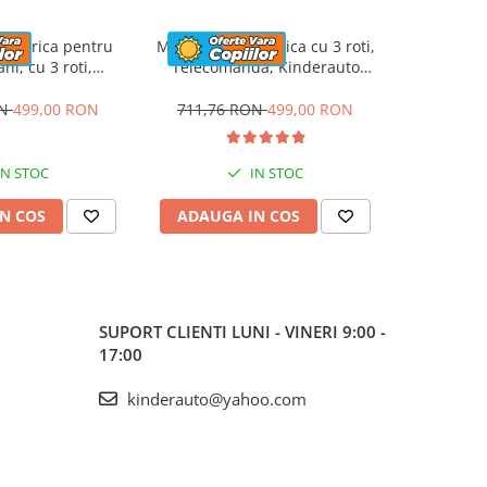
electrica pentru
Motocicleta electrica cu 3 roti,
Motoci
ani, cu 3 roti,
Telecomanda, Kinderauto
Kinderaut
uperSpeed, 70W,
Jocker 70W premium, verde
60W, 6V 
7Ah, Roz
c
ON
499,00 RON
711,76 RON
499,00 RON
610,08
IN STOC
IN STOC
N COS
ADAUGA IN COS
ADAUG
SUPORT CLIENTI
LUNI - VINERI 9:00 -
17:00
kinderauto@yahoo.com