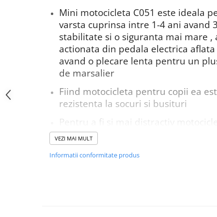
Mini motocicleta C051 este ideala pe
varsta cuprinsa intre 1-4 ani avand 3
stabilitate si o siguranta mai mare , 
actionata din pedala electrica aflat
avand o plecare lenta pentru un plus
de marsalier
Fiind motocicleta pentru copii ea est
rezistenta la socuri si busituri
Pentru a fi si mai distractiv motocicl
efecte sonore
VEZI MAI MULT
Motocicleta nu este doar pentru div
Informatii conformitate produs
participa si la dezvoltarea copilului c
coordonarea a mainilor si picioarel
manevra motocicleta , orientarea in 
concentrarea pentru a evita obstacole
gandirea prin capacitatea de a alege