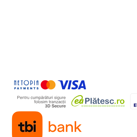
de luni
53 cm