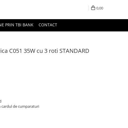
0,00
NE PRIN TBI BANK
CONTACT
trica C051 35W cu 3 roti STANDARD
d
n cardul de cumparaturi