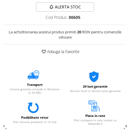
ALERTA STOC
Cod Produs:
00605
La achizitionarea acestui produs primiti
20
RON pentru comenzile
viitoare
Adauga la Favorite
Transport
24 luni garantie
Livrare gratuita oriunde in Romania
Service local si servicii post garantie
in 24-48h
Plata in rate
Posibilitate retur
Poti cumpara in rate lunare cu
Poti returna produsul in 14 zile
dobanda 0