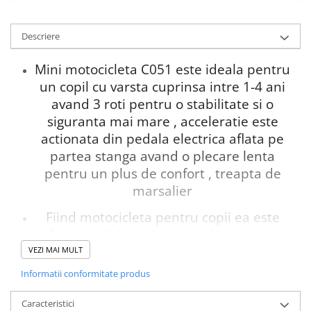
Descriere
Mini motocicleta C051 este ideala pentru
un copil cu varsta cuprinsa intre 1-4 ani
avand 3 roti pentru o stabilitate si o
siguranta mai mare , acceleratie este
actionata din pedala electrica aflata pe
partea stanga avand o plecare lenta
pentru un plus de confort , treapta de
marsalier
Fiind motocicleta pentru copii ea este
foarte solida si rezistenta la socuri si
busituri
VEZI MAI MULT
Informatii conformitate produs
Pentru a fi si mai distractiv motocicleta
are in dotare si efecte sonore
Caracteristici